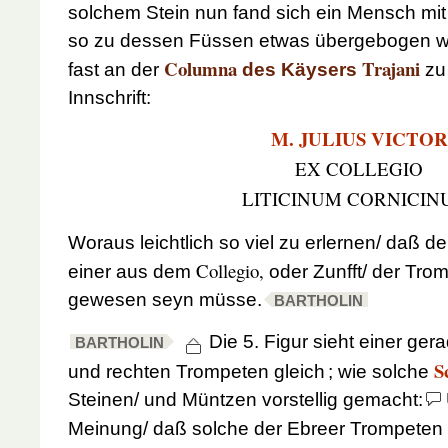
solchem Stein nun fand sich ein Mensch mi
so zu dessen Füssen etwas übergebogen wa
Columna
Trajani
fast an der
des Käysers
zu 
Innschrift:
M. JULIUS VICTOR
EX COLLEGIO
LITICINUM CORNICIN
Woraus leichtlich so viel zu erlernen/ daß d
Collegio,
einer aus dem
oder Zunfft/ der Tro
gewesen seyn müsse.
BARTHOLIN
Die 5. Figur sieht einer ge
BARTHOLIN
S
und rechten Trompeten gleich
; wie solche
Steinen/ und Müntzen vorstellig gemacht:
Meinung/ daß solche der Ebreer Trompeten f