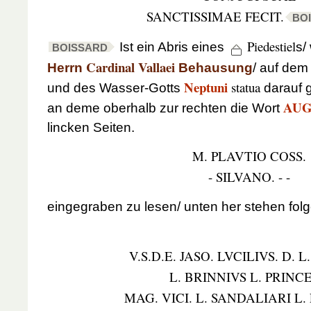
SANCTISSIMAE FECIT.
BO
Piedestiel
Ist ein Abris eines
s/
BOISSARD
Cardinal Vallaei
Herrn
Behausung
/ auf dem
Neptuni
statua
und des Wasser-Gotts
darauf g
AUG
an deme oberhalb zur rechten die Wort
lincken Seiten.
M. PLAVTIO COSS.
- SILVANO. - -
eingegraben zu lesen/ unten her stehen fol
V.S.D.E. JASO. LVCILIVS. D. L
L. BRINNIVS L. PRINCE
MAG. VICI. L. SANDALIARI L. 