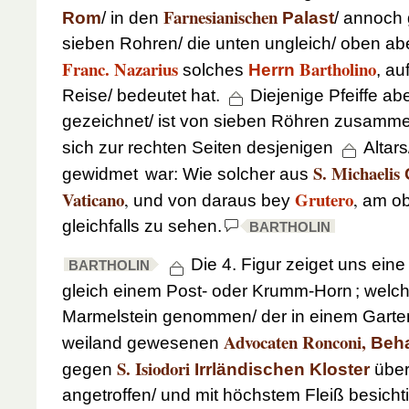
Farnesianischen
Rom
/ in den
Palast
/ annoch 
sieben Rohren/ die unten ungleich/ oben abe
Franc. Nazarius
Bartholino
solches
Herrn
, au
Reise/ bedeutet hat.
Diejenige Pfeiffe abe
gezeichnet/ ist von sieben Röhren zusamm
sich zur rechten Seiten desjenigen
Altars
S. Michaelis
gewidmet
war: Wie solcher aus
Vaticano
Grutero
,
,
und von daraus bey
am ob
gleichfalls zu sehen.
BARTHOLIN
Die 4. Figur zeiget uns eine
BARTHOLIN
gleich einem Post- oder Krumm-Horn
; welc
Marmelstein genommen/ der in einem Gart
Advocaten Ronconi,
weiland gewesenen
Beh
S. Isiodori
gegen
Irrländischen Kloster
über
angetroffen/ und mit höchstem Fleiß besicht