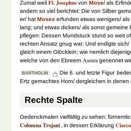
Fl. Josephus
Zumal weil
von
Mose
/ als Erfin
andern so viel berichtet: Die von Silber gem
er/ hat
Moses
erfunden etwas wenigers/ als
lang; und etwas dickers/ als sonst gemeine 
pflegen: Dessen Mundstuck stund so weit of
rechten Ansatz gnug war: Und endigte sich/ 
gleich einem Glöcklein; wie nemlich diejeni
Asosra
welche von den Ebreern
genennet wir
Die 6. und letzte Figur
bedeu
BARTHOLIN
Ertz gemachtes Horn/ dergleichen in denen 
Rechte Spalte
Gedenckmalen vielfältig zu sehen; fürnemli
Columna Trojani
Ciacco
, in dessen Erklärung