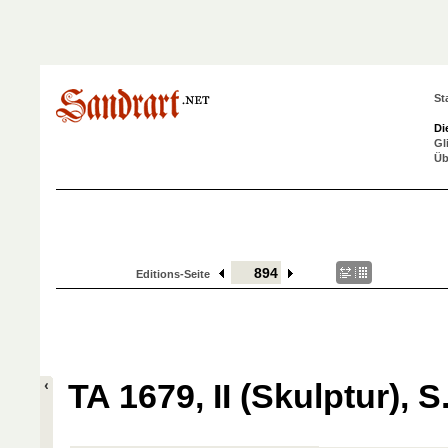
St
Di
Gl
Üb
Editions-Seite
TA 1679, II (Skulptur), S