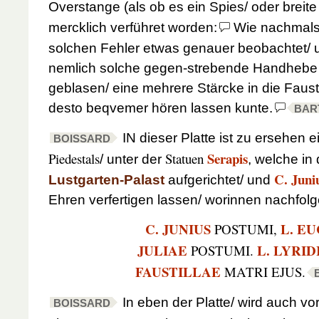
Overstange (als ob es ein Spies/ oder breite
mercklich verführet worden:
Wie nachmal
solchen Fehler etwas genauer beobachtet/
nemlich solche gegen-strebende Handhebe 
geblasen/ eine mehrere Stärcke in die Faust
desto beqvemer hören lassen kunte.
BAR
IN dieser Platte ist zu ersehen e
BOISSARD
Serapis
Piedestals
Statuen
/ unter der
, welche i
C. Juni
Lustgarten-Palast
aufgerichtet/ und
Ehren verfertigen lassen/ worinnen nachfol
C. JUNIUS
L. E
POSTUMI,
JULIAE
L. LYRID
POSTUMI.
FAUSTILLAE
MATRI EJUS.
In eben der Platte/ wird auch vor
BOISSARD