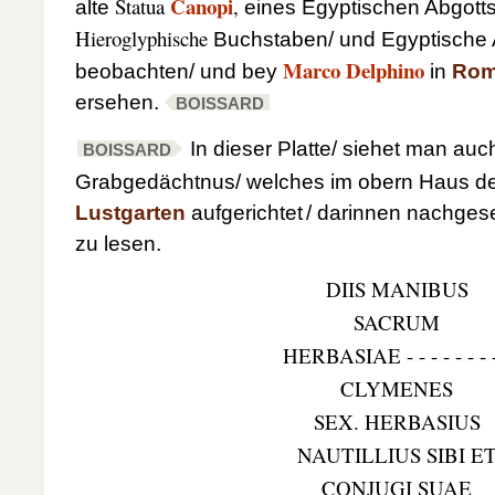
Canopi
Statua
,
alte
eines Egyptischen Abgotts
Hieroglyphische
Buchstaben/ und Egyptische A
Marco Delphino
beobachten/ und bey
in
Ro
ersehen.
BOISSARD
In dieser Platte/ siehet man au
BOISSARD
Grabgedächtnus/ welches im obern Haus d
Lustgarten
aufgerichtet
/ darinnen nachges
zu lesen.
DIIS MANIBUS
SACRUM
HERBASIAE - - - - - - - -
CLYMENES
SEX. HERBASIUS
NAUTILLIUS SIBI E
CONJUGI SUAE