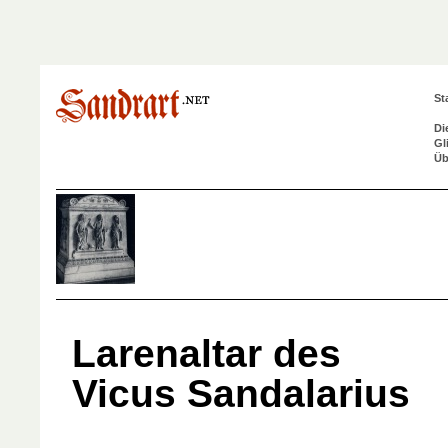
St
Di
Gl
Üb
Larenaltar des
Vicus Sandalarius