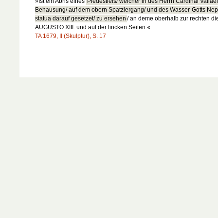
»Ist ein Abris eines
Piedestiels/ welcher in des Herrn Cardinal Vallae
Behausung/ auf dem obern Spatziergang/ und des Wasser-Gotts Nep
statua darauf gesetzet/ zu ersehen
/ an deme oberhalb zur rechten di
AUGUSTO XIII. und auf der lincken Seiten.«
TA 1679, II (Skulptur), S. 17