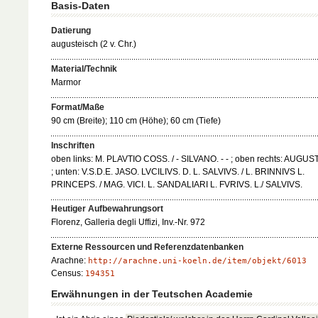
Basis-Daten
Datierung
augusteisch (2 v. Chr.)
Material/Technik
Marmor
Format/Maße
90 cm (Breite); 110 cm (Höhe); 60 cm (Tiefe)
Inschriften
oben links: M. PLAVTIO COSS. / - SILVANO. - - ; oben rechts: AUGUST
; unten: V.S.D.E. JASO. LVCILIVS. D. L. SALVIVS. / L. BRINNIVS L.
PRINCEPS. / MAG. VICI. L. SANDALIARI L. FVRIVS. L./ SALVIVS.
Heutiger Aufbewahrungsort
Florenz, Galleria degli Uffizi, Inv.-Nr. 972
Externe Ressourcen und Referenzdatenbanken
Arachne:
http://arachne.uni-koeln.de/item/objekt/6013
Census:
194351
Erwähnungen in der Teutschen Academie