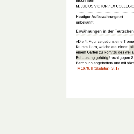
Inschriften
M. JULIUS VICTOR / EX COLLEGIO
Heutiger Aufbewahrungsort
unbekannt
Erwähnungen in der Teutsche
»Die 4. Figur zeiget uns eine Tromp
Krumm-Horn; welche aus einem
al
einem Garten zu Rom/ zu des weil
Behausung gehörig
/ recht gegen S.
Bartholino angetroffen/ und mit h
TA 1679, II (Skulptur), S. 17