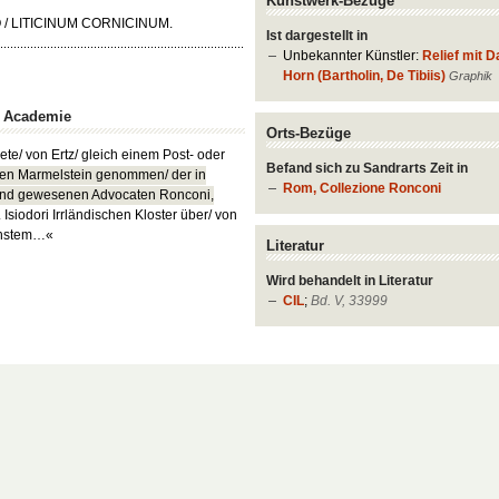
Kunstwerk-Bezüge
 / LITICINUM CORNICINUM.
Ist dargestellt in
Unbekannter Künstler:
Relief mit 
Horn (Bartholin, De Tibiis)
Graphik
n Academie
Orts-Bezüge
ete/ von Ertz/ gleich einem Post- oder
Befand sich zu Sandrarts Zeit in
ten Marmelstein genommen/ der in
Rom, Collezione Ronconi
and gewesenen Advocaten Ronconi,
 Isiodori Irrländischen Kloster über/ von
öchstem…«
Literatur
Wird behandelt in Literatur
CIL
;
Bd. V, 33999