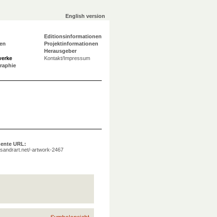
English version
Editionsinformationen
en
Projektinformationen
Herausgeber
werke
Kontakt/Impressum
graphie
ente URL:
a.sandrart.net/-artwork-2467