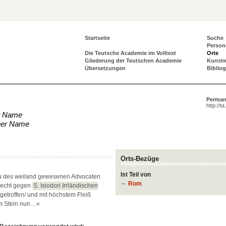
Startseite
Suche
Person
Die Teutsche Academie im Volltext
Orte
Gliederung der Teutschen Academie
Kunst
Übersetzungen
Biblio
Perman
http://t
r Name
cher Name
Orts-Bezüge
Ist Teil von
u des weiland gewesenen Advocaten
Rom
recht gegen
S. Isiodori Irrländischen
getroffen/ und mit höchstem Fleiß
em Stein nun…«