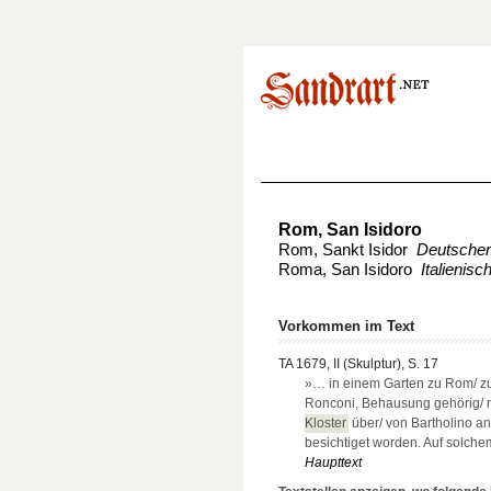
Rom, San Isidoro
Rom, Sankt Isidor
Deutsche
Roma, San Isidoro
Italienis
Vorkommen im Text
TA 1679, II (Skulptur), S. 17
»… in einem Garten zu Rom/ z
Ronconi, Behausung gehörig/ 
Kloster
über/ von Bartholino an
besichtiget worden. Auf solch
Haupttext