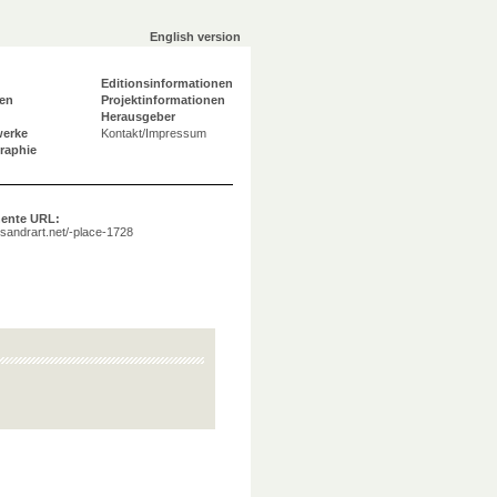
English version
Editionsinformationen
en
Projektinformationen
Herausgeber
werke
Kontakt/Impressum
graphie
ente URL:
a.sandrart.net/-place-1728