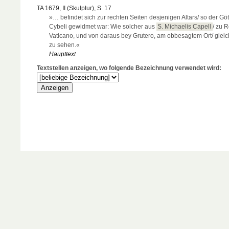
TA 1679, II (Skulptur), S. 17
»… befindet sich zur rechten Seiten desjenigen Altars/ so der Göt
Cybeli gewidmet war: Wie solcher aus
S. Michaelis Capell
/ zu R
Vaticano, und von daraus bey Grutero, am obbesagtem Ort/ gleich
zu sehen.«
Haupttext
Textstellen anzeigen, wo folgende Bezeichnung verwendet wird: