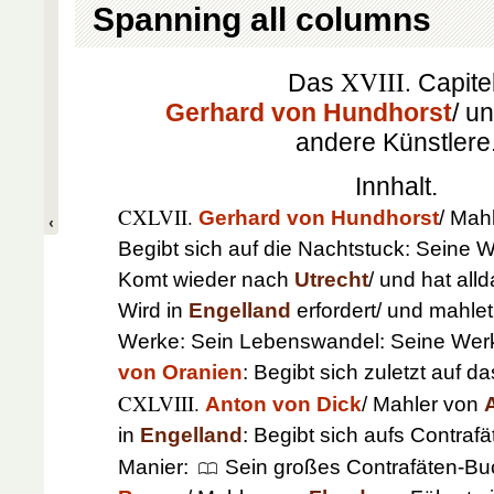
Spanning all columns
XVIII.
Das
Capitel
Gerhard von Hundhorst
/ u
andere Künstlere
Innhalt.
CXLVII.
Gerhard von Hundhorst
/ Mah
Begibt sich auf die Nachtstuck: Seine 
Komt wieder nach
Utrecht
/ und hat alld
Wird in
Engelland
erfordert/ und mahlet
Werke: Sein Lebenswandel: Seine Wer
von Oranien
: Begibt sich zuletzt auf d
CXLVIII.
Anton von Dick
/ Mahler von
in
Engelland
: Begibt sich aufs Contraf
Manier:
Sein großes Contrafäten-Bu