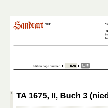
H
Fu
St
Tr
Edition page number
TA 1675, II, Buch 3 (nied