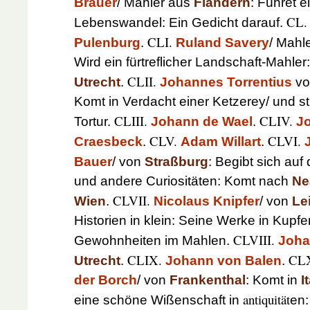
Brauer
/ Mahler aus
Flandern
: Führet e
CL.
Lebenswandel: Ein Gedicht darauf.
CLI.
Pulenburg
.
Ruland Savery
/ Mahl
Wird ein fürtreflicher Landschaft-Mahle
CLII.
Utrecht
.
Johannes Torrentius
v
Komt in Verdacht einer Ketzerey/ und sti
CLIII.
CLIV.
Tortur.
Johann de Wael
.
J
CLV.
CLVI.
Craesbeck
.
Adam Willart
.
Bauer
/ von
Straßburg
: Begibt sich auf
und andere Curiositäten: Komt nach
Ne
CLVII.
Wien
.
Nicolaus Knipfer
/ von
Le
Historien in klein: Seine Werke in Kupfer
CLVIII.
Gewohnheiten im Mahlen.
Joha
CLIX.
CL
Utrecht
.
Johann von Balen
.
der Borch
/ von
Frankenthal
: Komt in
I
antiquität
eine schöne Wißenschaft in
en: