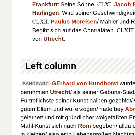
CLXI.
Frankfurt
: Seine Söhne.
Jacob 
Harlingen
: Wird seiner Geschwindigkeit
CLXII.
Paulus Morelsen
/ Mahler und 
CLXIII
Begibt sich auf das Contrafäten.
von
Utrecht
.
Left column
G
Erhard von Hundhorst
wurde
SANDRART
berühmten
Utrecht
/ als seiner Geburts-Stad
Fürtreflichste seiner Kunst halben gezehlet/
guten Eltern und wol erzogen/ hatte bey
Abr
gelernet/ und mit gründlicher wolgefaßten Er
Mahl-Kunst sich nach
Rom
begeben/ allda 
in kleinen/ also er in Lebensgroßen
Nachtst