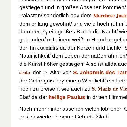
gestiegen und in großes Ansehen kommen/ w
Marchese Justi
Palästen/ sonderlich bey dem
dem er lang gewohnt/ und viele hoch-rühml
darunter
ein großes Blat in die Nacht/ wi
gebunden/ mit einem weißen Hemd angetha
examini
der ihn
rt/ da der Kerzen und Lichter 
Natürlichkeit/ dem Leben dermaßen ähnlich/
die Kunst höher gestiegen: Also ist allda au
scala
, der
Altar von
S. Johannis des Täu
der Gefängnis bey einem Windlicht/ ein fürtr
S. Maria de Vic
hoch zu preisen; wie auch zu
Blat/ da der
heilige Paulus
in dritten Himme
Nach mehr hinterlassenen vielen löblichen
er sich wieder in seine Geburts-Stadt