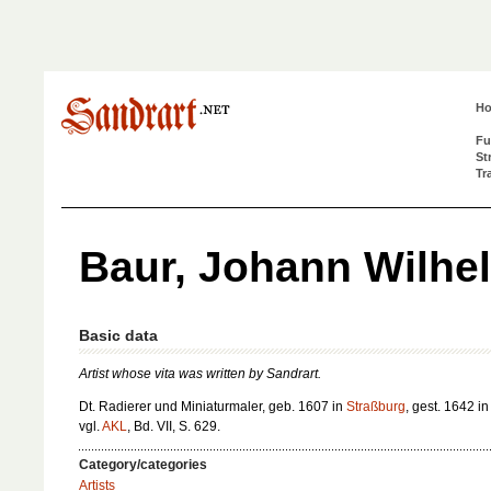
H
Fu
St
Tr
Baur, Johann Wilhe
Basic data
Artist whose vita was written by Sandrart.
Dt. Radierer und Miniaturmaler, geb. 1607 in
Straßburg
, gest. 1642 i
vgl.
AKL
, Bd. VII, S. 629.
Category/categories
Artists