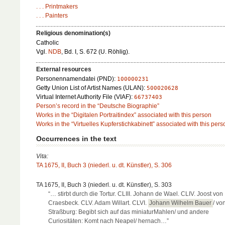
. . . Printmakers
. . . Painters
Religious denomination(s)
Catholic
Vgl.
NDB
, Bd. I, S. 672 (U. Röhlig).
External resources
Personennamendatei (PND):
100000231
Getty Union List of Artist Names (ULAN):
500020628
Virtual Internet Authority File (VIAF):
66737403
Person’s record in the “Deutsche Biographie”
Works in the “Digitalen Portraitindex” associated with this person
Works in the “Virtuelles Kupferstichkabinett” associated with this pers
Occurrences in the text
Vita:
TA 1675, II, Buch 3 (niederl. u. dt. Künstler), S. 306
TA 1675, II, Buch 3 (niederl. u. dt. Künstler), S. 303
“… stirbt durch die Tortur. CLIII. Johann de Wael. CLIV. Joost von
Craesbeck. CLV. Adam Willart. CLVI.
Johann Wilhelm Bauer
/ vo
Straßburg: Begibt sich auf das miniaturMahlen/ und andere
Curiositäten: Komt nach Neapel/ hernach…”