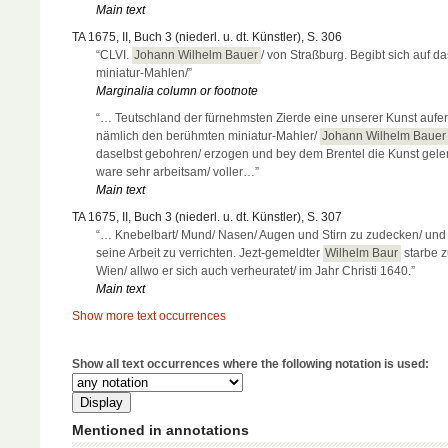
Main text
TA 1675, II, Buch 3 (niederl. u. dt. Künstler), S. 306
“CLVI.
Johann Wilhelm Bauer
/ von Straßburg. Begibt sich auf da
miniatur-Mahlen/”
Marginalia column or footnote
“… Teutschland der fürnehmsten Zierde eine unserer Kunst aufe
nämlich den berühmten miniatur-Mahler/
Johann Wilhelm Bauer
daselbst gebohren/ erzogen und bey dem Brentel die Kunst geler
ware sehr arbeitsam/ voller…”
Main text
TA 1675, II, Buch 3 (niederl. u. dt. Künstler), S. 307
“… Knebelbart/ Mund/ Nasen/ Augen und Stirn zu zudecken/ und
seine Arbeit zu verrichten. Jezt-gemeldter
Wilhelm Baur
starbe z
Wien/ allwo er sich auch verheuratet/ im Jahr Christi 1640.”
Main text
Show more text occurrences
Show all text occurrences where the following notation is used:
Mentioned in annotations