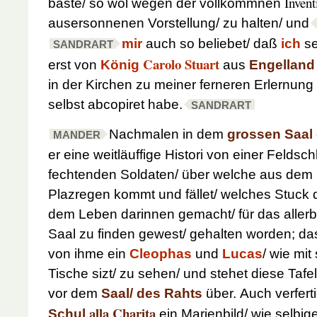
Invent
bäste/ so wol wegen der vollkommnen
ausersonnenen Vorstellung/ zu halten/ und
mir
auch so beliebet/ daß
ich
se
SANDRART
Carolo Stuart
erst von
König
aus
Engelland
in der Kirchen zu meiner ferneren Erlernung
selbst abcopiret habe.
SANDRART
Nachmalen in dem
grossen Saal
MANDER
er eine weitläuffige Histori von einer Feldsch
fechtenden Soldaten/ über welche aus dem 
Plazregen kommt und fället/ welches Stuck d
dem Leben darinnen gemacht/ für das aller
Saal zu finden gewest/ gehalten worden; das
von ihme ein
Cleophas
und
Lucas
/ wie mi
Tische sizt/ zu sehen/ und stehet diese Tafe
vor dem
Saal/ des Rahts
über.
Auch verferti
alla Charita
Schul
ein Marienbild/ wie selbig