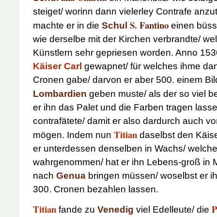
steiget/ worinn dann vielerley Contrafe anzu
S. Fantino
machte er in die
Schul
einen büs
wie derselbe mit der Kirchen verbrandte/ w
Künstlern sehr gepriesen worden.
Anno 153
Käiser Carl
gewapnet/ für welches ihme dan
Cronen gabe/ darvon er aber 500. einem Bi
Lombardien
geben muste/ als der so viel 
er ihn das Palet und die Farben tragen lasse
contrafätete/ damit er also dardurch auch 
Titian
mögen. Indem nun
daselbst den Käise
er unterdessen denselben in Wachs/ welches
wahrgenommen/ hat er ihn Lebens-groß in
nach
Genua
bringen müssen/ woselbst er i
300. Cronen bezahlen lassen.
Titian
P
fande zu
Venedig
viel Edelleute/ die