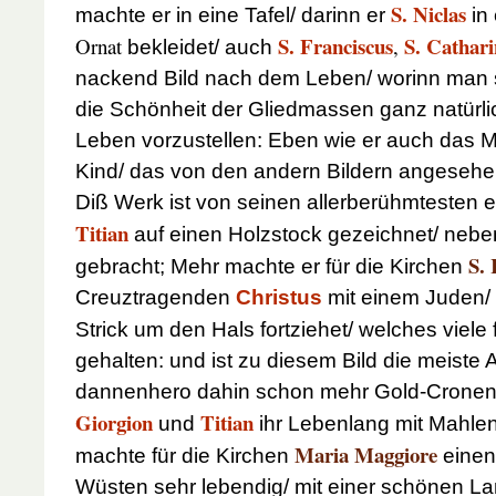
S. Niclas
machte er in eine Tafel/ darinn er
in 
S. Franciscus
S. Cathar
Ornat
,
bekleidet/ auch
nackend Bild nach dem Leben/ worinn man si
die Schönheit der Gliedmassen ganz natürli
Leben vorzustellen: Eben wie er auch das 
Kind/ das von den andern Bildern angesehen
Diß Werk ist von seinen allerberühmtesten 
Titian
auf einen Holzstock gezeichnet/ nebe
S.
gebracht;
Mehr machte er für die Kirchen
Creuztragenden
Christus
mit einem Juden/
Strick um den Hals fortziehet/ welches viele 
gehalten: und ist zu diesem Bild die meiste
dannenhero dahin schon mehr Gold-Cronen 
Giorgion
Titian
und
ihr Lebenlang mit Mahle
Maria Maggiore
machte für die Kirchen
eine
Wüsten sehr lebendig/ mit einer schönen La