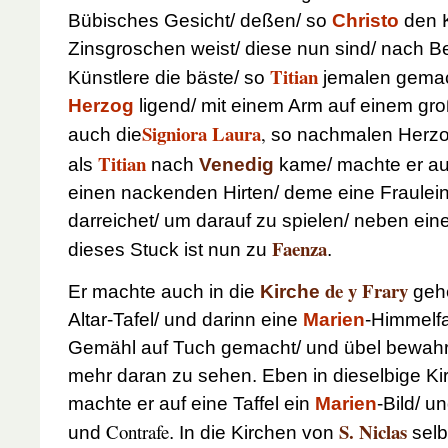
Bübisches Gesicht/ deßen/ so
Christo
den K
Zinsgroschen weist/ diese nun sind/ nach 
Titian
Künstlere die bäste/ so
jemalen gemac
Herzog
ligend/ mit einem Arm auf einem gr
Signiora Laura
,
auch die
so nachmalen Herzo
Titian
als
nach
Venedig
kame/ machte er au
einen nackenden Hirten/ deme eine Fraulein 
darreichet/ um darauf zu spielen/ neben ei
Faenza
dieses Stuck ist nun zu
.
de y Frary
Er machte auch in die
Kirche
gehe
Altar-Tafel/ und darinn eine
Marien
-Himmelfa
Gemähl auf Tuch gemacht/ und übel bewahrt w
mehr daran zu sehen. Eben in dieselbige Ki
machte er auf eine Taffel ein
Marien
-Bild/ u
S. Niclas
Contrafe
und
.
In die Kirchen von
selb