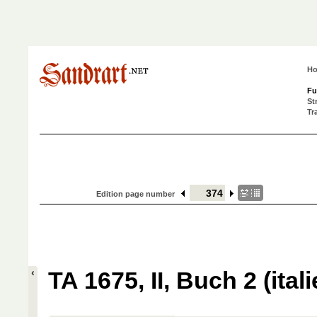
H
Fu
St
Tr
Edition page number
TA 1675, II, Buch 2 (ital