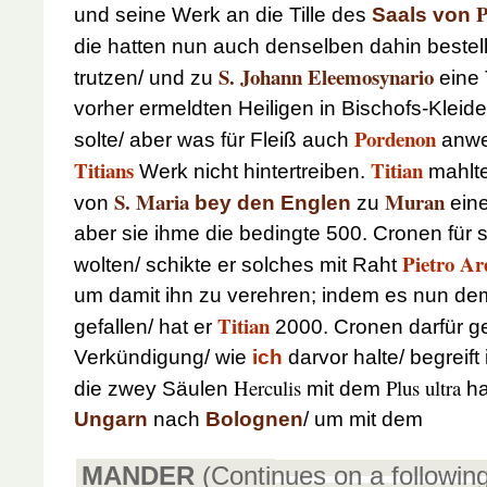
P
und seine Werk an die Tille des
Saals von
die hatten nun auch denselben dahin bestell
S. Johann Eleemosynario
trutzen/ und zu
eine 
vorher ermeldten Heiligen in Bischofs-Klei
Pordenon
solte/ aber was für Fleiß auch
anwe
Titians
Titian
Werk nicht hintertreiben.
mahlte
S. Maria
Muran
von
bey den Englen
zu
eine
aber sie ihme die bedingte 500. Cronen für 
Pietro Ar
wolten/ schikte er solches mit Raht
um damit ihn zu verehren; indem es nun de
Titian
gefallen/ hat er
2000. Cronen darfür g
Verkündigung/ wie
ich
darvor halte/ begreift 
Herculis
Plus ultra
die zwey Säulen
mit dem
ha
Ungarn
nach
Bolognen
/ um mit dem
MANDER
(Continues on a followin