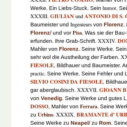
humor
Werke. Ein Liebs-Stuck. Sein
. Se
GIULIAN
ANTONIO DI S.
XXXIII.
und
Ingenieurs
Baumeister und
von
Florenz
.
Pisa
Florenz
/ und vor
. Was sie der Bau-
DO
XXXIV.
erfunden. Ihre Grab-Schrift.
Mahler von
Florenz
. Seine Werke. Sein
X
sehr wol die Austheilung der Farben.
FIESOLE
,
Bildhauer und Baumeister. Ar
practic
. Seine Werke. Seine Fehler und 
SILVIO COSINI DA FIESOLE
,
Bildhauer
GIOANN B
XXXVII.
gar aberglaubisch.
von
Venedig
. Seine Werke und gutes 
DOSSO
Ferrara
,
Mahler von
. Seine Wer
Urbino
BRAMANTE d’ UR
. XXXIX.
zu
Seine Werke zu
Neapel
/ zu
Rom
. Sein