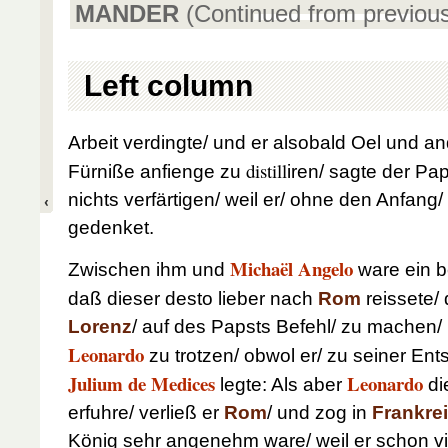
MANDER
(Continued from previou
Left column
Arbeit verdingte/ und er alsobald Oel und 
distill
Fürniße anfienge zu
iren/ sagte der Pa
nichts verfärtigen/ weil er/ ohne den Anfang
gedenket.
Michaël Angelo
Zwischen ihm und
ware ein be
daß dieser desto lieber nach
Rom
reissete/
Lorenz
/ auf des Papsts Befehl/ zu machen/ 
Leonardo
zu trotzen/ obwol er/ zu seiner Ent
Julium de Medices
Leonardo
legte: Als aber
di
erfuhre/ verließ er
Rom
/ und zog in
Frankre
König sehr angenehm ware/ weil er schon vi