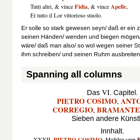
Fidia
Apelle
Tutti altri, & vince
, & vince
,
Et tutto il Lor vittorioso stuolo.
Er solle so stark gewesen seyn/ daß er ein z
seinen Händen/ wenden und biegen mögen/ 
wäre/ daß man also/ so wol wegen seiner St
ihm schreiben/ und seinen Ruhm ausbreite
Spanning all columns
VI
Das
. Capitel.
PIETRO COSIMO
ANTO
,
CORREGIO
BRAMANTE
,
Sieben andere Künstl
Innhalt.
PIETRO COSIMO
XXXII.
,
Mahler von