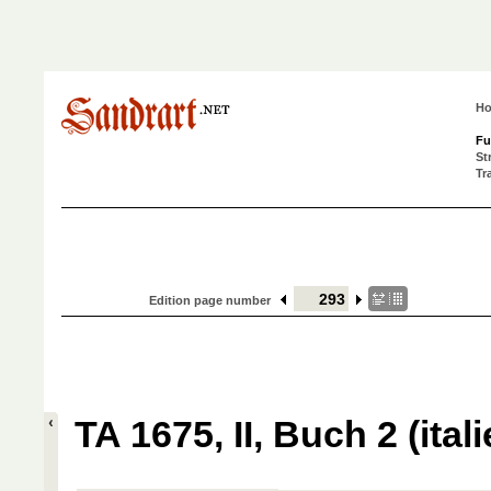
H
Fu
St
Tr
Edition page number
TA 1675, II, Buch 2 (ital