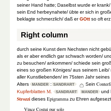
seiner Hand hatte; Daselbst wurde er krank/
sein End herbeynahete/ übte er sich in groß
beklagte schmerzlich/ daß er
GOtt
so oft er
Right column
durch seine Kunst dem Nechsten nicht gebü
als er aber endlich gar schwach worden/ un
zu besuchen/ ankommen/ schiede sein große
eines so großen Königes/ aus seinem Leib/ 
aller Kunstliebenden/ im 75sten Jahr seines
Conterf
Alters
:
Sein
MANDER
SANDRART
M.
Kupferblatten
und 
SANDRART
MANDER
Strozzi
Epigramma
dieses
zu Ehren aufgesezt
Vince Costui pur solo