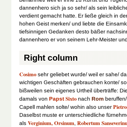
dannenhero sich ja so sehr/ als sein leiblich
verdient gemacht hatte. Er ließe gleich in de
hohen Geist merken/ und liebte die Einsamke
tiefsinnigen Gedanken desto bäßer nachsi
dannenhero er von seinem Lehr-Meister und
Right column
Cosimo
sehr geliebet wurde/ weil er sahe/ daß
wichtigen Geschäften gebrauchen konte/ s
bißweilen sein eigenes Urtheil überträffe: D
Sixto
damals von
Papst
nach
Rom
beruffen/
Pietro
Capell mahlen solte/ wohin also unser
Daselbst muste er unterschiedliche
fürnehm
Verginium, Orsinum
Robertum Sanseverin
,
als