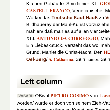
GIO
humor. XL.
Kirchen-Gebäude. Sein
CASTELL FRANCO
,
Venetianischer Ma
Werke/ das
Teutsche Kauf-Hauß
zu
V
Bildhauerey der Mahl-Kunst vorzuziehen
mahlen/ daß man es auf allen vier Seit
ANTONIO DA CORREGGIO
XLI.
,
Mahl
Ein Liebes-Stuck. Versteht das wol ma
Grund. Mahlet die Christ-Nacht. Den
HE
S. Catharina
humor
Oel-Berg
/
. Sein
. Sei
Left column
PIETRO COSIMO
Lore
O
Bwol
von
VASARI
worden/ wurde er doch von seinem Zieh-Vat
benahmet/ weil er ihne zu Kunst und Tugen