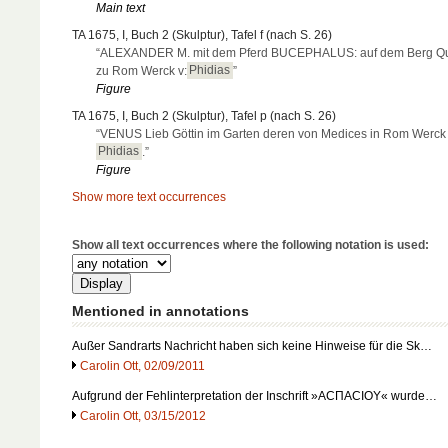
Main text
TA 1675, I, Buch 2 (Skulptur), Tafel f (nach S. 26)
“ALEXANDER M. mit dem Pferd BUCEPHALUS: auf dem Berg Qu
zu Rom Werck v:
Phidias
”
Figure
TA 1675, I, Buch 2 (Skulptur), Tafel p (nach S. 26)
“VENUS Lieb Göttin im Garten deren von Medices in Rom Werck
Phidias
.”
Figure
Show more text occurrences
Show all text occurrences where the following notation is used:
Mentioned in annotations
Außer Sandrarts Nachricht haben sich keine Hinweise für die Sk…
Carolin Ott, 02/09/2011
Aufgrund der Fehlinterpretation der Inschrift »ACΠACIOY« wurde…
Carolin Ott, 03/15/2012