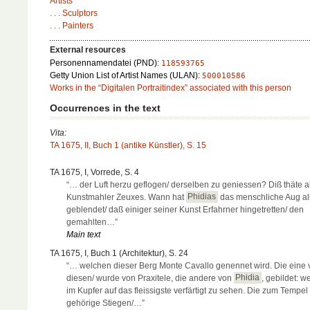
Artists
. . . Sculptors
. . . Painters
External resources
Personennamendatei (PND):
118593765
Getty Union List of Artist Names (ULAN):
500010586
Works in the “Digitalen Portraitindex” associated with this person
Occurrences in the text
Vita:
TA 1675, II, Buch 1 (antike Künstler), S. 15
TA 1675, I, Vorrede, S. 4
“… der Luft herzu geflogen/ derselben zu geniessen? Diß thäte a
Kunstmahler Zeuxes. Wann hat
Phidias
das menschliche Aug al
geblendet/ daß einiger seiner Kunst Erfahrner hingetretten/ den
gemahlten…”
Main text
TA 1675, I, Buch 1 (Architektur), S. 24
“… welchen dieser Berg Monte Cavallo genennet wird. Die eine 
diesen/ wurde von Praxitele, die andere von
Phidia
, gebildet: w
im Kupfer auf das fleissigste verfärtigt zu sehen. Die zum Tempel
gehörige Stiegen/…”