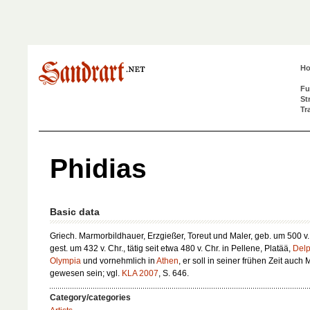
H
Fu
St
Tr
Phidias
Basic data
Griech. Marmorbildhauer, Erzgießer, Toreut und Maler, geb. um 500 v. 
gest. um 432 v. Chr., tätig seit etwa 480 v. Chr. in Pellene, Platää,
Delp
Olympia
und vornehmlich in
Athen
, er soll in seiner frühen Zeit auch 
gewesen sein; vgl.
KLA 2007
, S. 646.
Category/categories