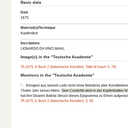
Basic data
Date
1675
Material(s)/Technique
Kupferstich
Inscriptions
LIONARDO DA VINCI MAHL:
Image(s) in the “Teutsche Academie”
TA 1675, II, Buch 2 (italienische Künstler), Tafel M (nach S. 76)
Mentions in the “Teutsche Academie”
“… Königes/ aus seinem Leib/ nicht ohne Betrübnis aller Kunstlieben
75sten Jahr seines Alters:
Sein Conterfät steht in der Kupferblatten M
hat ihm Gioanni Batista Strozzi dieses Epigramma zu Ehren aufgesezt
TA 1675, II, Buch 2 (italienische Künstler), S. 85