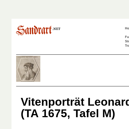
H
Fu
St
Tr
Vitenporträt Leonar
(TA 1675, Tafel M)