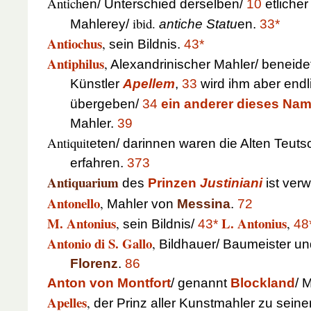
Antich
en/ Unterschied derselben/
10
etlicher
ibid.
Mahlerey/
antiche Statu
en.
33*
Antiochus
,
sein Bildnis.
43*
Antiphilus
,
Alexandrinischer Mahler/ beneid
Künstler
Apellem
,
33
wird ihm aber end
übergeben/
34
ein anderer dieses Na
Mahler.
39
Antiquit
eten/ darinnen waren die Alten Teuts
erfahren.
373
Antiquarium
des
Prinzen
Justiniani
ist verw
Antonello
,
Mahler von
Messina
.
72
M. Antonius
L. Antonius
,
,
sein Bildnis/
43*
48
Antonio di S. Gallo
,
Bildhauer/ Baumeister u
Florenz
.
86
Anton von Montfort
/ genannt
Blockland
/ 
Apelles
,
der Prinz aller Kunstmahler zu seiner