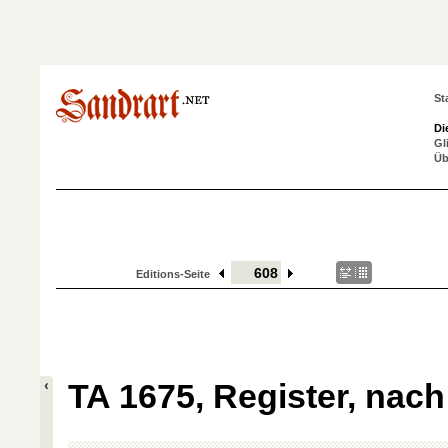
St
Di
Gl
Üb
Editions-Seite
TA 1675, Register, nach 