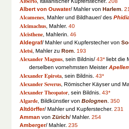
Alberto
,
Italiänischer Kupferstecher.
208
Albert von Ouwater
/ Mahler von
Harlem
.
2
Alcamenes
,
Mahler und Bildhauer/ des
Phidi
Alcimachus
,
Mahler.
40
Alcisthene
,
Mahlerin.
46
Aldegraf
/ Mahler und Kupferstecher von
So
Aletsi
,
Mahler zu
Rom
.
193
Alexander Magnus
,
sein Bildnis/
43*
liebt die
derselben vornehmsten Meister
Apelle
Alexander Epirota
,
sein Bildnis.
43*
Alexander Severus
,
Römischer Käyser und Ma
Alexander Theopator
,
sein Bildnis.
43*
Algarde
,
Bildkünstler von
Bologn
en
.
350
Altdörffer
/ Mahler und Kupferstecher.
231
Amman
von
Zürich
/ Mahler.
254
Amberger
/ Mahler.
235