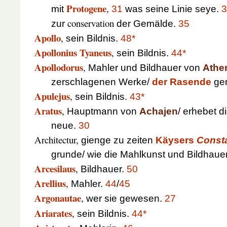
Protogene
,
mit
31
was seine Linie seye.
3
conservation
zur
der Gemälde.
35
Apollo
,
sein Bildnis.
48*
Apollonius Tyaneus
,
sein Bildnis.
44*
Apollodorus
,
Mahler und Bildhauer von
Athe
zerschlagenen Werke/
der Rasende
ge
Apulejus
,
sein Bildnis.
43*
Aratus
,
Hauptmann von
Achajen
/ erhebet d
neue.
30
Architectur,
gienge zu zeiten
Käysers
Consta
grunde/ wie die Mahlkunst und Bildhaue
Arcesilaus
,
Bildhauer.
50
Arellius
,
Mahler.
44
/
45
Argonautae
, wer sie gewesen.
27
Ariarates
,
sein Bildnis.
44*