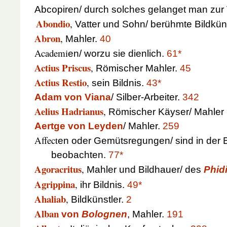
Abcopiren/ durch solches gelanget man zur
Abondio
,
Vatter und Sohn/ berühmte Bildkün
Abron
,
Mahler.
40
Academi
en/ worzu sie dienlich.
61*
Actius Priscus
,
Römischer Mahler.
45
Actius Restio
,
sein Bildnis.
43*
Adam von Viana
/ Silber-Arbeiter.
342
Aelius Hadrianus
,
Römischer Käyser/ Mahler 
Aertge von Leyden
/ Mahler.
259
Affect
en oder Gemütsregungen/ sind in der 
beobachten.
77*
Agoracritus
,
Mahler und Bildhauer/ des
Phid
Agrippina
,
ihr Bildnis.
49*
Ahaliab
,
Bildkünstler.
2
Alban
von
Bolognen
, Mahler.
191