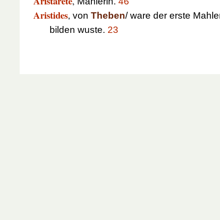
Aristarete
,
Mahlerin.
46
Aristides
, von
Theben
/ ware der erste Mahl
bilden wuste.
23