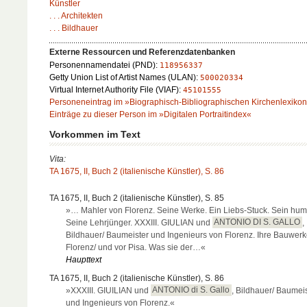
Künstler
. . . Architekten
. . . Bildhauer
Externe Ressourcen und Referenzdatenbanken
Personennamendatei (PND):
118956337
Getty Union List of Artist Names (ULAN):
500020334
Virtual Internet Authority File (VIAF):
45101555
Personeneintrag im »Biographisch-Bibliographischen Kirchenlexiko
Einträge zu dieser Person im »Digitalen Portraitindex«
Vorkommen im Text
Vita:
TA 1675, II, Buch 2 (italienische Künstler), S. 86
TA 1675, II, Buch 2 (italienische Künstler), S. 85
»… Mahler von Florenz. Seine Werke. Ein Liebs-Stuck. Sein hum
Seine Lehrjünger. XXXIII. GIULIAN und
ANTONIO DI S. GALLO
,
Bildhauer/ Baumeister und Ingenieurs von Florenz. Ihre Bauwerk
Florenz/ und vor Pisa. Was sie der…«
Haupttext
TA 1675, II, Buch 2 (italienische Künstler), S. 86
»XXXIII. GIUILIAN und
ANTONIO di S. Gallo
, Bildhauer/ Baumei
und Ingenieurs von Florenz.«