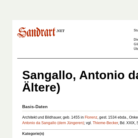
St
Di
Gl
Üb
Sangallo, Antonio d
Ältere)
Basis-Daten
Architekt und Bildhauer, geb. 1455 in
Florenz
, gest. 1534 ebda., Onke
Antonio da Sangallo (dem Jüngeren)
; vgl.
Thieme-Becker
, Bd. XXIX, 
Kategorie(n)