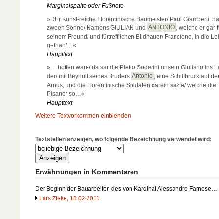
Marginalspalte oder Fußnote
»DEr Kunst-reiche Florentinische Baumeister/ Paul Giamberti, ha
zween Söhne/ Namens GIULIAN und
ANTONIO
, welche er gar 
seinem Freund/ und fürtrefflichen Bildhauer/ Francione, in die Le
gethan/…«
Haupttext
»… hoffen ware/ da sandte Pietro Soderini unsern Giuliano ins L
der/ mit Beyhülf seines Bruders
Antonio
, eine Schiffbruck auf de
Arnus, und die Florentinische Soldaten darein sezte/ welche die
Pisaner so…«
Haupttext
Weitere Textvorkommen einblenden
Textstellen anzeigen, wo folgende Bezeichnung verwendet wird:
Erwähnungen in Kommentaren
Der Beginn der Bauarbeiten des von Kardinal Alessandro Farnese…
Lars Zieke, 18.02.2011