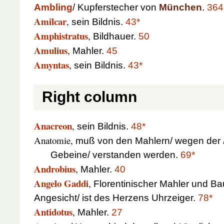
Ambling
/ Kupferstecher von
München
.
364
Amilcar
,
sein Bildnis.
43*
Amphistratus
,
Bildhauer.
50
Amulius
,
Mahler.
45
Amyntas
,
sein Bildnis.
43*
Right column
Anacreon
,
sein Bildnis.
48*
Anatomie,
muß von den Mahlern/ wegen der
Gebeine/ verstanden werden.
69*
Androbius
,
Mahler.
40
Angelo Gaddi
,
Florentinischer Mahler und Ba
Angesicht/ ist des Herzens Uhrzeiger.
78*
Antidotus
,
Mahler.
27