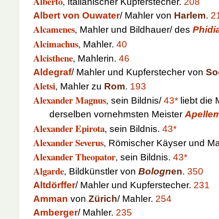
Alberto
,
Italiänischer Kupferstecher.
208
Albert von Ouwater
/ Mahler von
Harlem
.
2
Alcamenes
,
Mahler und Bildhauer/ des
Phidi
Alcimachus
,
Mahler.
40
Alcisthene
,
Mahlerin.
46
Aldegraf
/ Mahler und Kupferstecher von
So
Aletsi
,
Mahler zu
Rom
.
193
Alexander Magnus
,
sein Bildnis/
43*
liebt die
derselben vornehmsten Meister
Apelle
Alexander Epirota
,
sein Bildnis.
43*
Alexander Severus
,
Römischer Käyser und Ma
Alexander Theopator
,
sein Bildnis.
43*
Algarde
,
Bildkünstler von
Bologn
en
.
350
Altdörffer
/ Mahler und Kupferstecher.
231
Amman
von
Zürich
/ Mahler.
254
Amberger
/ Mahler.
235