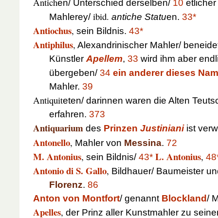
Antich
en/ Unterschied derselben/
10
etlicher
ibid.
Mahlerey/
antiche Statu
en.
33*
Antiochus
,
sein Bildnis.
43*
Antiphilus
,
Alexandrinischer Mahler/ beneid
Künstler
Apellem
,
33
wird ihm aber end
übergeben/
34
ein anderer dieses Na
Mahler.
39
Antiquit
eten/ darinnen waren die Alten Teuts
erfahren.
373
Antiquarium
des
Prinzen
Justiniani
ist verw
Antonello
,
Mahler von
Messina
.
72
M. Antonius
L. Antonius
,
,
sein Bildnis/
43*
48
Antonio di S. Gallo
,
Bildhauer/ Baumeister u
Florenz
.
86
Anton von Montfort
/ genannt
Blockland
/ 
Apelles
,
der Prinz aller Kunstmahler zu seiner