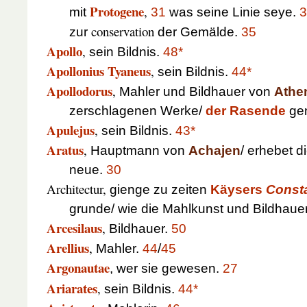
Protogene
,
mit
31
was seine Linie seye.
3
conservation
zur
der Gemälde.
35
Apollo
,
sein Bildnis.
48*
Apollonius Tyaneus
,
sein Bildnis.
44*
Apollodorus
,
Mahler und Bildhauer von
Athe
zerschlagenen Werke/
der Rasende
ge
Apulejus
,
sein Bildnis.
43*
Aratus
,
Hauptmann von
Achajen
/ erhebet d
neue.
30
Architectur,
gienge zu zeiten
Käysers
Consta
grunde/ wie die Mahlkunst und Bildhaue
Arcesilaus
,
Bildhauer.
50
Arellius
,
Mahler.
44
/
45
Argonautae
, wer sie gewesen.
27
Ariarates
,
sein Bildnis.
44*