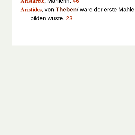
Aristarete
,
Mahlerin.
46
Aristides
, von
Theben
/ ware der erste Mahl
bilden wuste.
23