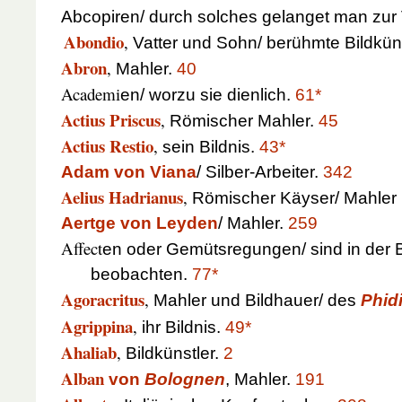
Abcopiren/ durch solches gelanget man zur
Abondio
,
Vatter und Sohn/ berühmte Bildkün
Abron
,
Mahler.
40
Academi
en/ worzu sie dienlich.
61*
Actius Priscus
,
Römischer Mahler.
45
Actius Restio
,
sein Bildnis.
43*
Adam von Viana
/ Silber-Arbeiter.
342
Aelius Hadrianus
,
Römischer Käyser/ Mahler 
Aertge von Leyden
/ Mahler.
259
Affect
en oder Gemütsregungen/ sind in der 
beobachten.
77*
Agoracritus
,
Mahler und Bildhauer/ des
Phid
Agrippina
,
ihr Bildnis.
49*
Ahaliab
,
Bildkünstler.
2
Alban
von
Bolognen
, Mahler.
191