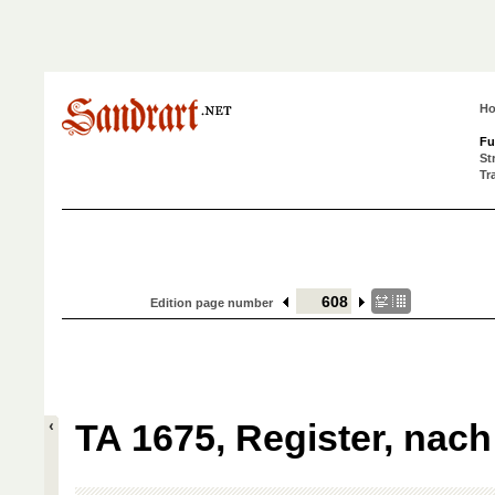
H
Fu
St
Tr
Edition page number
TA 1675, Register, nach 