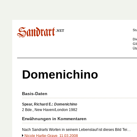
St
Di
Gl
Üb
Domenichino
Basis-Daten
Spear, Richard E.:
Domenichino
2 Bde., New Haven/London 1982
Erwähnungen in Kommentaren
Nach Sandrarts Worten in seinem Lebenslauf ist dieses Bild Tei…
Nicole Hartje-Grave, 11.03.2008