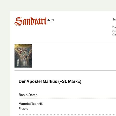
St
Di
Gl
Üb
Der Apostel Markus (»St. Mark«)
Basis-Daten
Material/Technik
Fresko