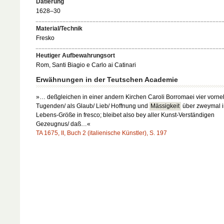
Datierung
1628–30
Material/Technik
Fresko
Heutiger Aufbewahrungsort
Rom, Santi Biagio e Carlo ai Catinari
Erwähnungen in der Teutschen Academie
»… deßgleichen in einer andern Kirchen Caroli Borromaei vier vorn
Tugenden/ als Glaub/ Lieb/ Hoffnung und
Mässigkeit
über zweymal i
Lebens-Größe in fresco; bleibet also bey aller Kunst-Verständigen
Gezeugnus/ daß…«
TA 1675, II, Buch 2 (italienische Künstler), S. 197