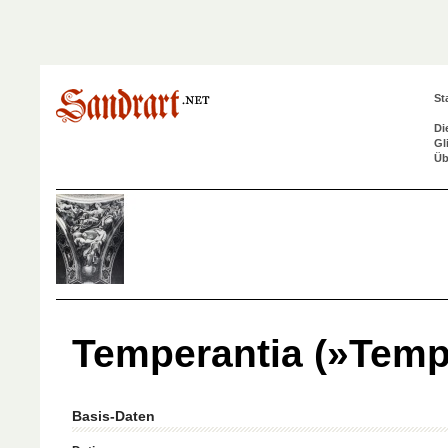
St
Di
Gl
Üb
Temperantia (»Temp
Basis-Daten