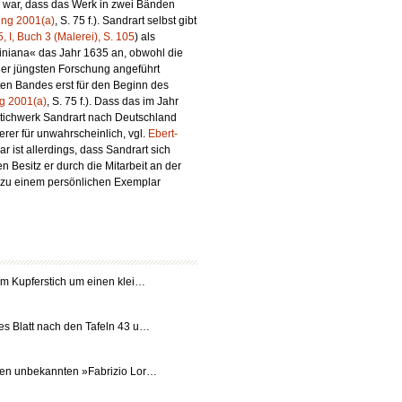
 war, dass das Werk in zwei Bänden
ing 2001(a)
, S. 75 f.). Sandrart selbst gibt
, I, Buch 3 (Malerei), S. 105
) als
tiniana« das Jahr 1635 an, obwohl die
der jüngsten Forschung angeführt
ten Bandes erst für den Beginn des
g 2001(a)
, S. 75 f.). Dass das im Jahr
tichwerk Sandrart nach Deutschland
erer für unwahrscheinlich, vgl.
Ebert-
ar ist allerdings, dass Sandrart sich
en Besitz er durch die Mitarbeit an der
 zu
einem
persönlichen Exemplar
em Kupferstich um einen klei…
es Blatt nach den Tafeln 43 u…
nen unbekannten »Fabrizio Lor…