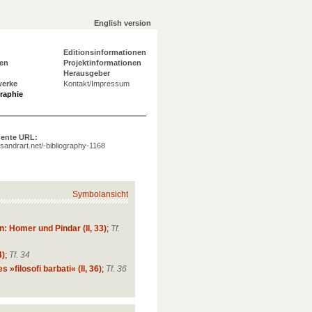
English version
Editionsinformationen
en
Projektinformationen
Herausgeber
werke
Kontakt/Impressum
graphie
ente URL:
a.sandrart.net/-bibliography-1168
Symbolansicht
: Homer und Pindar (II, 33)
;
Tf.
4)
;
Tf. 34
s »filosofi barbati« (II, 36)
;
Tf. 36