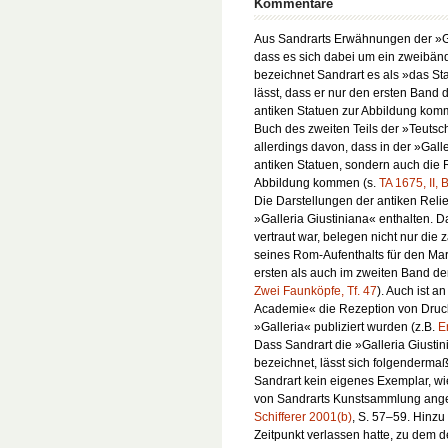
Kommentare
Aus Sandrarts Erwähnungen der »Gal
dass es sich dabei um ein zweibän
bezeichnet Sandrart es als »das S
lässt, dass er nur den ersten Band 
antiken Statuen zur Abbildung komm
Buch des zweiten Teils der »Teutsc
allerdings davon, dass in der »Galle
antiken Statuen, sondern auch die 
Abbildung kommen (s.
TA 1675, II, 
Die Darstellungen der antiken Reli
»Galleria Giustiniana« enthalten. 
vertraut war, belegen nicht nur die
seines Rom-Aufenthalts für den Mar
ersten als auch im zweiten Band de
Zwei Faunköpfe, Tf. 47
). Auch ist a
Academie« die Rezeption von Druck
»Galleria« publiziert wurden (z.B.
E
Dass Sandrart die »Galleria Giusti
bezeichnet, lässt sich folgenderma
Sandrart kein eigenes Exemplar, wi
von Sandrarts Kunstsammlung ang
Schifferer 2001(b)
, S. 57–59. Hinz
Zeitpunkt verlassen hatte, zu dem d