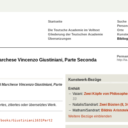
Startseite
Suche
Person
Die Teutsche Academie im Volltext
Orte
Gliederung der Teutschen Academie
Kunst
Übersetzungen
Biblio
Perman
Marchese Vincenzo Giustiniani, Parte Seconda
http://t
Kunstwerk-Bezüge
el Marchese Vincenzo Giustiniani, Parte
Enthält
Vaiani:
Zwei Köpfe von Philosophen
33
Natalis/Sandrart:
Zwei Büsten (II, 3
tes, zitiertes oder übersetztes Werk.
Matham/Sandrart:
Bildnis Aristotele
Weitere Bezüge einblenden
/books/Giustiniani1631Part2