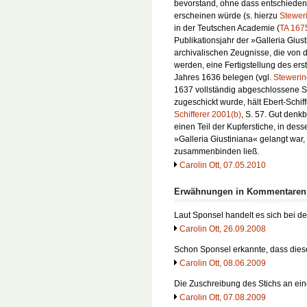
bevorstand, ohne dass entschieden
erscheinen würde (s. hierzu
Stewer
in der Teutschen Academie (
TA 1675
Publikationsjahr der »Galleria Gius
archivalischen Zeugnisse, die von 
werden, eine Fertigstellung des ers
Jahres 1636 belegen (vgl.
Stewerin
1637 vollständig abgeschlossene S
zugeschickt wurde, hält Ebert-Schiff
Schifferer 2001(b)
, S. 57. Gut denkb
einen Teil der Kupferstiche, in dess
»Galleria Giustiniana« gelangt war,
zusammenbinden ließ.
Carolin Ott, 07.05.2010
Erwähnungen in Kommentaren
Laut Sponsel handelt es sich bei d
Carolin Ott, 26.09.2008
Schon Sponsel erkannte, dass dies
Carolin Ott, 08.06.2009
Die Zuschreibung des Stichs an ei
Carolin Ott, 07.08.2009