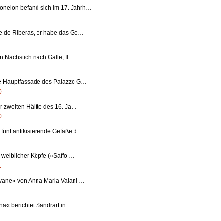
neion befand sich im 17. Jahrh…
pe de Riberas, er habe das Ge…
in Nachstich nach Galle, Il…
ie Hauptfassade des Palazzo G…
0
er zweiten Hälfte des 16. Ja…
0
 fünf antikisierende Gefäße d…
1
r weiblicher Köpfe (»Saffo …
1
ovane« von Anna Maria Vaiani …
1
ina« berichtet Sandrart in …
1