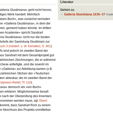
Literatur
leria Giustiniana« geht nicht hervor,
Gehört zu
diges Werk handelt. Mehrfach
Galleria Giustiniana 1636–37
Publi
tatuen-Buch«, was zunächst vermuten
der »Galleria Giustiniana«, in dem die
en, gemeint haben könnte. Im dritten
hen Academie« spricht Sandrart
ria Giustiniana« nicht nur die besten
Reliefs der Sammlung Giustiniani zur
Buch 3 (niederl. u. dt. Künstler), S. 361
).
efs sind jedoch im zweiten Band der
Dass Sandrart mit dem Gesamtprojekt gut
 zahlreichen Zeichnungen, die er während
chese anfertigte, und die sowohl im
r »Galleria« zur Abbildung kamen (z.B.
n zahlreichen Stichen der »Teutschen
en ablesbar, die im zweiten Band der
ndymion-Relief, Tf. 110
).
niana« dennoch als »ein Buch«
ßen erklären: Möglicherweise besaß
e nach der Überprüfung des Inventars
enommen werden muss, vgl.
Ebert-
u kommt, dass Sandrart Rom zu einem
er Abschluss des Projekts unmittelbar