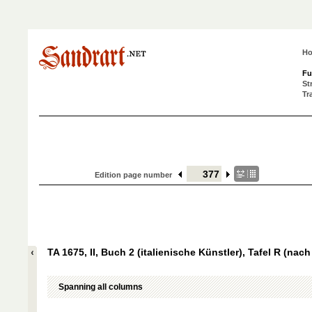
H
Fu
St
Tr
Edition page number
TA 1675, II, Buch 2 (italienische Künstler), Tafel R (nach
Spanning all columns