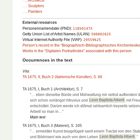
. . . Architects
. . . Sculptors
. . . Painters
External resources
Personennamendatei (PND):
11850147X
Getty Union List of Artist Names (ULAN):
500002025
Virtual Internet Authority File (VIAF):
29559625
Person’s record in the “Biographisch-Bibliographisches Kirchenlexik
Works in the “Digitalen Portraitindex” associated with this person
Occurrences in the text
Vita:
TA 1675, II, Buch 2 (italienische Künstler), S. 68
TA 1675, I, Buch 1 (Architektur), S. 7
“… eben dieselbe Bürde und Mühwaltung mir selbst aufbinden/ 
sich schon vorlängst Vitruvius und
Leon Baptista Alberti
mit Fre
entschüttet. Darüm werde ich dißmal rahtsamlich beyseits setzen/
Arbeit/ so man in…”
Main text
TA 1675, I, Buch 3 (Malerei), S. 105
“… ermeldter Kunst beygefüget/ samt einem Tractat von den Sta
und Bildnisen/ wie auch von dem Leben
Leon Baptista Alberti
.”