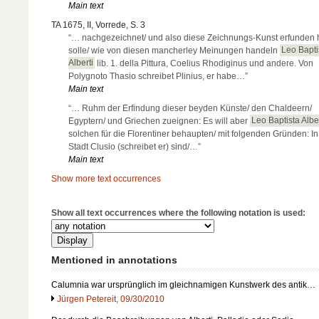
Main text
TA 1675, II, Vorrede, S. 3
“… nachgezeichnet/ und also diese Zeichnungs-Kunst erfunden
solle/ wie von diesen mancherley Meinungen handeln
Leo Bapti
Alberti
lib. 1. della Pittura, Coelius Rhodiginus und andere. Von
Polygnoto Thasio schreibet Plinius, er habe…”
Main text
“… Ruhm der Erfindung dieser beyden Künste/ den Chaldeern/
Egyptern/ und Griechen zueignen: Es will aber
Leo Baptista Alber
solchen für die Florentiner behaupten/ mit folgenden Gründen: In
Stadt Clusio (schreibet er) sind/…”
Main text
Show more text occurrences
Show all text occurrences where the following notation is used:
Mentioned in annotations
Calumnia war ursprünglich im gleichnamigen Kunstwerk des antik…
Jürgen Petereit, 09/30/2010