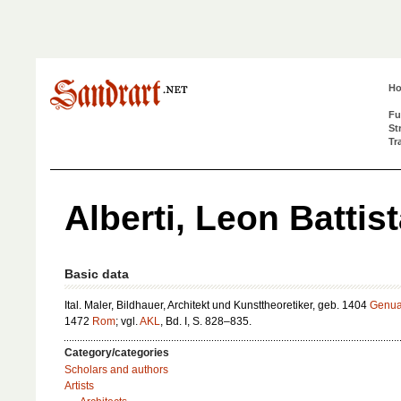
H
Fu
St
Tr
Alberti, Leon Battis
Basic data
Ital. Maler, Bildhauer, Architekt und Kunsttheoretiker, geb. 1404
Genu
1472
Rom
; vgl.
AKL
, Bd. I, S. 828–835.
Category/categories
Scholars and authors
Artists