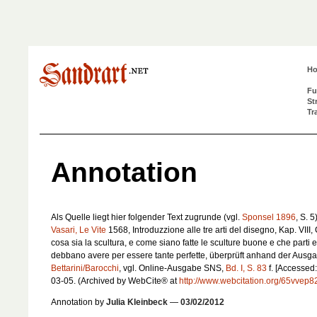
H
Fu
St
Tr
Annotation
Als Quelle liegt hier folgender Text zugrunde (vgl.
Sponsel 1896
, S. 5)
Vasari, Le Vite
1568,
Introduzzione alle tre arti del disegno
, Kap. VIII,
cosa sia la scultura, e come siano fatte le sculture buone e che parti e
debbano avere per essere tante perfette
, überprüft anhand der Ausg
Bettarini/Barocchi
, vgl. Online-Ausgabe SNS,
Bd. I, S. 83
f. [Accessed
03-05. (Archived by WebCite® at
http://www.webcitation.org/65vvep8
Annotation by
Julia Kleinbeck
—
03/02/2012