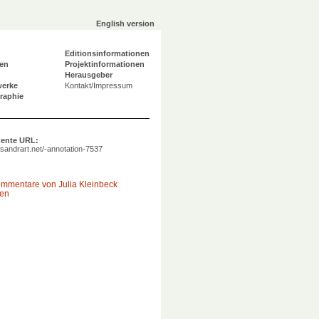
English version
Editionsinformationen
en
Projektinformationen
Herausgeber
werke
Kontakt/Impressum
graphie
ente URL:
a.sandrart.net/-annotation-7537
ommentare von Julia Kleinbeck
gen