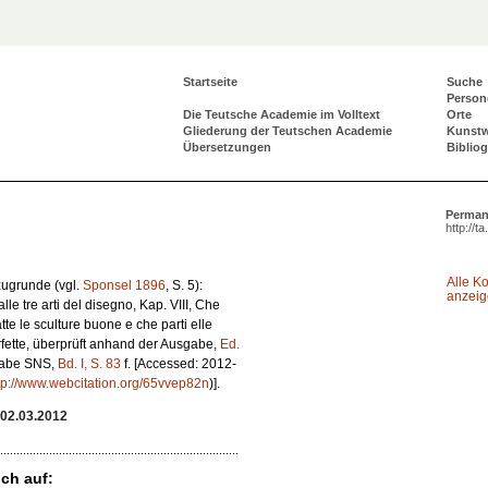
Startseite
Suche
Person
Die Teutsche Academie im Volltext
Orte
Gliederung der Teutschen Academie
Kunst
Übersetzungen
Biblio
Perman
http://t
Alle K
 zugrunde (vgl.
Sponsel 1896
, S. 5):
anzei
lle tre arti del disegno
, Kap. VIII,
Che
tte le sculture buone e che parti elle
fette
, überprüft anhand der Ausgabe,
Ed.
sgabe SNS,
Bd. I, S. 83
f. [Accessed: 2012-
tp://www.webcitation.org/65vvep82n
)].
02.03.2012
ch auf: