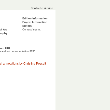
Deutsche Version
Edition Information
Project Information
Editors
of Art
Contact/Imprint
graphy
ent URL:
a.sandrart.net/-annotation-3750
ll annotations by Christina Posselt