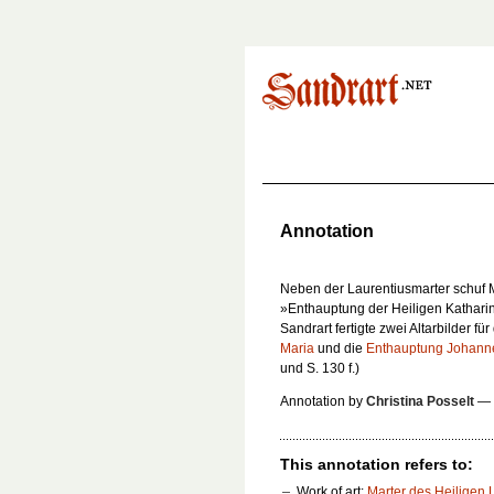
Annotation
Neben der Laurentiusmarter schuf M
»Enthauptung der Heiligen Kathari
Sandrart fertigte zwei Altarbilder 
Maria
und die
Enthauptung Johanne
und S. 130 f.)
Annotation by
Christina Posselt
—
This annotation refers to:
Work of art:
Marter des Heiligen 