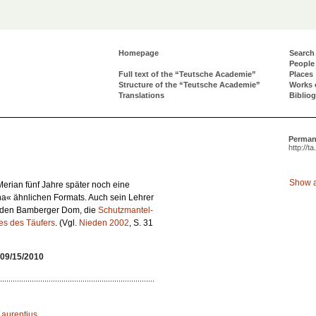
Homepage
Search
People
Full text of the “Teutsche Academie”
Places
Structure of the “Teutsche Academie”
Works 
Translations
Biblio
Perman
http://t
Show a
erian fünf Jahre später noch eine
na« ähnlichen Formats. Auch sein Lehrer
für den Bamberger Dom, die
Schutzmantel-
s des Täufers
. (Vgl.
Nieden 2002
, S. 31
09/15/2010
Laurentius