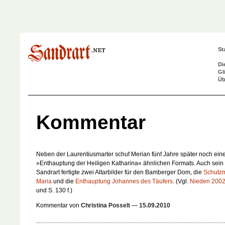
St
Di
Gl
Üb
Kommentar
Neben der Laurentiusmarter schuf Merian fünf Jahre später noch ein
»Enthauptung der Heiligen Katharina« ähnlichen Formats. Auch sein
Sandrart fertigte zwei Altarbilder für den Bamberger Dom, die
Schutzm
Maria
und die
Enthauptung Johannes des Täufers
. (Vgl.
Nieden 200
und S. 130 f.)
Kommentar von
Christina Posselt
—
15.09.2010