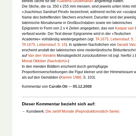
bereits Stiche für die
»Galleria Giustiniana«
angefertigt hatten.
Die Stiche, die ca. 350 x 255 mm messen, sind jeweils unten links mit
»Joachimus Sandrart Pinxit« bezeichnet, während rechts vor »sculpsi
Name des betreffenden Stechers erscheint. Darunter sind der jeweili
lateinische Monatsname in Großbuchstaben sowie ein lateinisches
Epigramm in Form von 2 x 4 Zeilen angegeben, das von
Kaspar van 
verfasst wurde. Der Text dieser Epigramme wird in der »Teutschen
Academie« vollständig wiedergegeben (vgl.
TA 1675, Lebenslauf, S. 
TA 1675, Lebenslauf, S. 15
). In späteren Nachstichen von
Gerald Val
erscheint anstatt der lateinischen eine niederländische Bildunterschrif
auf
Van den Vondels
Monatsgedicht zurückzuführen ist (vgl. hierfür z
Monat Oktober (Nachstich)«
)
In den meisten Blättern erscheint durch geringfügige
Proportionsverschiebungen die Figur kleiner und der Himmelsraum w
als auf den Gemälden (
Klemm 1986
, S. 103).
Kommentar von
Carolin Ott
—
05.12.2008
Dieser Kommentar bezieht sich auf:
Kunstwerk:
Die zwölf Monate (Reproduktionsstich-Serie)