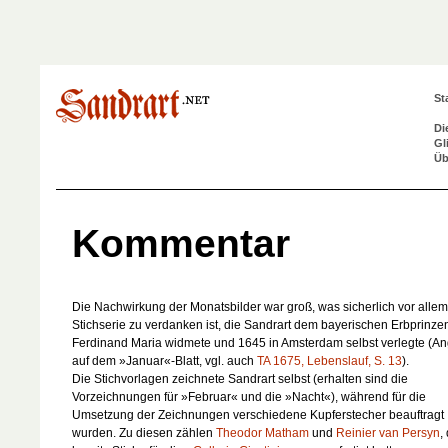
St
Di
Gl
Üb
Kommentar
Die Nachwirkung der Monatsbilder war groß, was sicherlich vor allem
Stichserie zu verdanken ist, die Sandrart dem bayerischen Erbprinze
Ferdinand Maria widmete und 1645 in Amsterdam selbst verlegte (A
auf dem »Januar«-Blatt, vgl. auch
TA 1675, Lebenslauf, S. 13
).
Die Stichvorlagen zeichnete Sandrart selbst (erhalten sind die
Vorzeichnungen für »Februar« und die »Nacht«), während für die
Umsetzung der Zeichnungen verschiedene Kupferstecher beauftragt
wurden. Zu diesen zählen
Theodor Matham
und
Reinier van Persyn
,