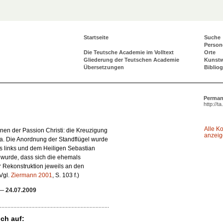
Startseite
Suche
Person
Die Teutsche Academie im Volltext
Orte
Gliederung der Teutschen Academie
Kunst
Übersetzungen
Biblio
Perman
http://t
Alle K
nen der Passion Christi: die Kreuzigung
anzei
la. Die Anordnung der Standflügel wurde
us links und dem Heiligen Sebastian
 wurde, dass sich die ehemals
 Rekonstruktion jeweils an den
Vgl.
Ziermann 2001
, S. 103 f.)
—
24.07.2009
ch auf: