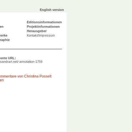
English version
Editionsinformationen
en
Projektinformationen
Herausgeber
werke
Kontakt/Impressum
graphie
ente URL:
a.sandrart.net/-annotation-1759
ommentare von Christina Posselt
gen