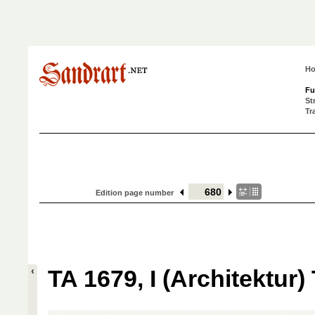
H
Fu
St
Tr
Edition page number
TA 1679, I (Architektur) 