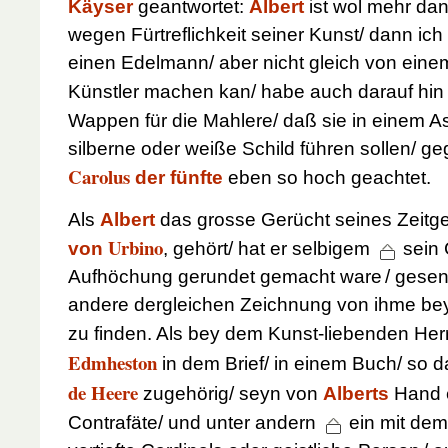
Käyser
geantwortet:
Albert
ist wol mehr da
wegen Fürtreflichkeit seiner Kunst/ dann ic
einen Edelmann/ aber nicht gleich von ein
Künstler machen kan/ habe auch darauf hi
Wappen für die Mahlere/ daß sie in einem A
silberne oder weiße Schild führen sollen/ g
Carolus
der fünfte
eben so hoch geachtet.
Als
Albert
das grosse Gerücht seines Zeit
Urbino
von
, gehört/ hat er selbigem
sein 
Aufhöchung gerundet gemacht ware
/ gesen
andere dergleichen Zeichnung von ihme be
zu finden. Als bey dem Kunst-liebenden He
Edmheston
in dem Brief/ in einem Buch/ so 
de Heere
zugehörig/ seyn von
Alberts
Hand e
Contrafäte/ und unter andern
ein mit de