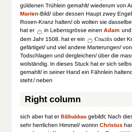
güldenen Trühlein gemahlt/ wiederum von 
Marien
-Bild/ über dessen Haupt zwey Enge
Rosen-Kranz halten/ ob wolten sie dasselb
hat er
in Lebensgrösse einen
Adam
un
Crucifix
dem Jahr
1508
. hat er ein
oder K
gefärtiget/ und viel andere Marterungen/ von
Todschlagen und dergleichen/ über die ma
wolständig. In dieses Stuck hat er sich sel
gemahlt/ in seiner Hand ein Fähnlein halte
steht
/ neben
Right column
Bilibaldum
sich aber hat er
gebildt; Nach die
sehr herrlichen Himmel/ worinn
Christus
han