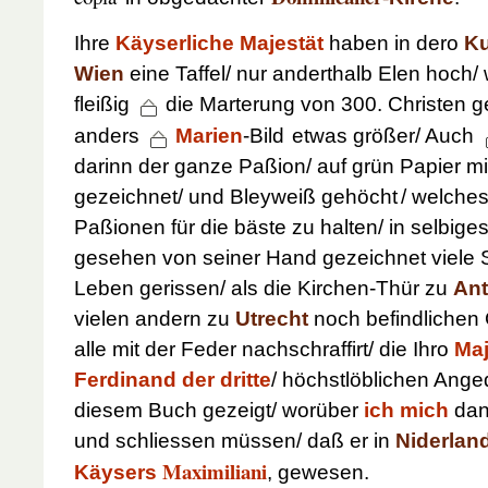
Ihre
Käyserliche Majestät
haben in dero
K
Wien
eine Taffel/ nur anderthalb Elen hoch/
fleißig
die Marterung von 300. Christen g
anders
Marien
-Bild
etwas größer/ Auch
darinn der ganze Paßion/ auf grün Papier mi
gezeichnet/ und Bleyweiß gehöcht
/ welches
Paßionen für die bäste zu halten/ in selbig
gesehen von seiner Hand gezeichnet viele
Leben gerissen/ als die Kirchen-Thür zu
Ant
vielen andern zu
Utrecht
noch befindlichen
alle mit der Feder nachschraffirt/ die Ihro
Maj
Ferdinand der dritte
/ höchstlöblichen Ang
diesem Buch gezeigt/ worüber
ich
mich
dan
und schliessen müssen/ daß er in
Niderlan
Maximiliani
Käysers
, gewesen.