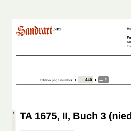
H
Fu
St
Tr
Edition page number
TA 1675, II, Buch 3 (nied