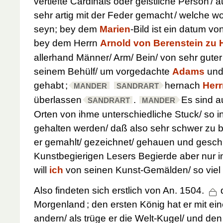
vertiefte Cardinals oder geistliche Person
/ 
sehr artig mit der Feder gemacht
/ welche w
seyn; bey dem
Marien
-Bild ist ein datum vo
bey dem Herrn
Arnold von Berenstein zu 
allerhand Männer/ Arm/ Bein/ von sehr gute
seinem Behülf/ um vorgedachte
Adams
un
gehabt
;
hernach
Herr
MANDER
SANDRART
überlassen
.
Es sind a
SANDRART
MANDER
Orten von ihme unterschiedliche Stuck/ so
gehalten werden/ daß also sehr schwer zu b
er gemahlt/ gezeichnet/ gehauen und gesch
Kunstbegierigen Lesers Begierde aber nur in
will
ich
von seinen Kunst-Gemälden/ so viel
Also findeten sich erstlich von
An. 1504.
Morgenland
; den ersten König hat er mit e
andern/ als trüge er die Welt-Kugel/ und den