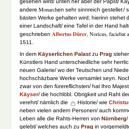
gesehen wird/ unten her aber der Papst/ Käy
Monarch
andere
en sehr sinnreich gestellet
/ 
bästen Werke gehalten wird; hierinn stehet d
einer Landschaft/ eine Tafel in der Hand hal
Albertus Dürer
, Noricus, faciebat 
geschrieben
1511
.
In dem
Käyserlichen Palast
zu
Prag
stehen
Künstlers Hand unterschiedliche sehr herrlic
neuen Galerie/ wo der Teutschen und Niede
hochschäzbare Werke versamlet seyn. Noch
zwar von den fürereflichsten/ hat Ihro Majest
Käyser
/ die hochlöbl. Obrigkeit und Raht de
verehrt/ nämlich die
Historie/ wie
Christu
neben vielen andern Personen/ auch komm
Leben alle die Rahts-Herren von
Nürnberg
/
gelebt/ welches auch zu
Prag
in vorgemeldt