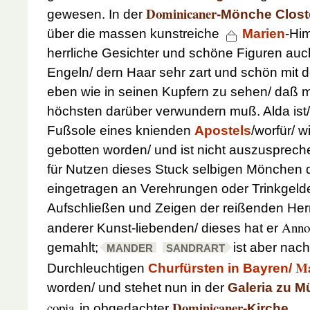
Dominicaner
gewesen. In der
-Mönche Clost
über die massen kunstreiche
Marien
-Hi
herrliche Gesichter und schöne Figuren auc
Engeln/ dern Haar sehr zart und schön mit
eben wie in seinen Kupfern zu sehen/ daß m
höchsten darüber verwundern muß. Alda ist/
Fußsole eines knienden
Apostels
/worfür/ w
gebotten worden/ und ist nicht auszusprech
für Nutzen dieses Stuck selbigen Mönchen 
eingetragen an Verehrungen oder Trinkgelde
Aufschließen und Zeigen der reißenden Herr
Anno
anderer Kunst-liebenden/ dieses hat er
gemahlt;
ist aber na
MANDER
SANDRART
Ma
Durchleuchtigen
Churfürsten in Bayren/
worden/ und stehet nun in der
Galeria zu 
Dominicaner
copia
in obgedachter
-Kirche
.