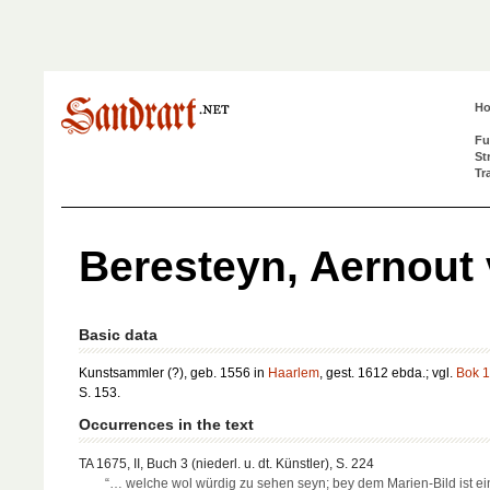
H
Fu
St
Tr
Beresteyn, Aernout
Basic data
Kunstsammler (?), geb. 1556 in
Haarlem
, gest. 1612 ebda.; vgl.
Bok 
S. 153.
Occurrences in the text
TA 1675, II, Buch 3 (niederl. u. dt. Künstler), S. 224
“… welche wol würdig zu sehen seyn; bey dem Marien-Bild ist ei