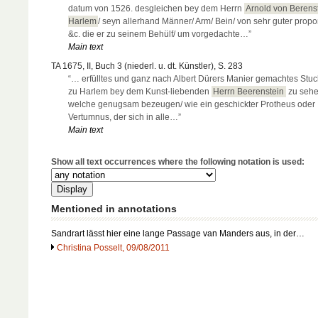
datum von 1526. desgleichen bey dem Herrn
Arnold von Berens
Harlem
/ seyn allerhand Männer/ Arm/ Bein/ von sehr guter propor
&c. die er zu seinem Behülf/ um vorgedachte…”
Main text
TA 1675, II, Buch 3 (niederl. u. dt. Künstler), S. 283
“… erfülltes und ganz nach Albert Dürers Manier gemachtes Stuc
zu Harlem bey dem Kunst-liebenden
Herrn Beerenstein
zu sehe
welche genugsam bezeugen/ wie ein geschickter Protheus oder
Vertumnus, der sich in alle…”
Main text
Show all text occurrences where the following notation is used:
Mentioned in annotations
Sandrart lässt hier eine lange Passage van Manders aus, in der…
Christina Posselt, 09/08/2011