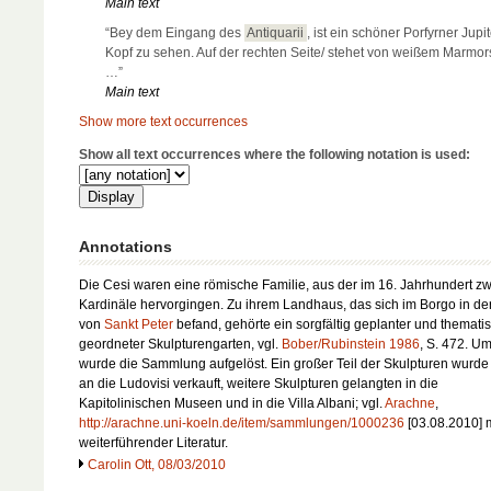
Main text
“Bey dem Eingang des
Antiquarii
, ist ein schöner Porfyrner Jupit
Kopf zu sehen. Auf der rechten Seite/ stehet von weißem Marmors
…”
Main text
Show more text occurrences
Show all text occurrences where the following notation is used:
Annotations
Die Cesi waren eine römische Familie, aus der im 16. Jahrhundert zw
Kardinäle hervorgingen. Zu ihrem Landhaus, das sich im Borgo in d
von
Sankt Peter
befand, gehörte ein sorgfältig geplanter und themati
geordneter Skulpturengarten, vgl.
Bober/Rubinstein 1986
, S. 472. U
wurde die Sammlung aufgelöst. Ein großer Teil der Skulpturen wurd
an die Ludovisi verkauft, weitere Skulpturen gelangten in die
Kapitolinischen Museen und in die Villa Albani; vgl.
Arachne
,
http://arachne.uni-koeln.de/item/sammlungen/1000236
[03.08.2010] m
weiterführender Literatur.
Carolin Ott, 08/03/2010