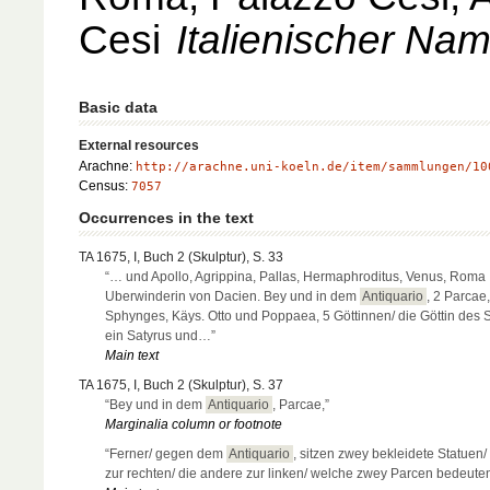
Cesi
Italienischer Na
Basic data
External resources
Arachne:
http://arachne.uni-koeln.de/item/sammlungen/10
Census:
7057
Occurrences in the text
TA 1675, I, Buch 2 (Skulptur), S. 33
“… und Apollo, Agrippina, Pallas, Hermaphroditus, Venus, Roma
Uberwinderin von Dacien. Bey und in dem
Antiquario
, 2 Parcae,
Sphynges, Käys. Otto und Poppaea, 5 Göttinnen/ die Göttin des S
ein Satyrus und…”
Main text
TA 1675, I, Buch 2 (Skulptur), S. 37
“Bey und in dem
Antiquario
, Parcae,”
Marginalia column or footnote
“Ferner/ gegen dem
Antiquario
, sitzen zwey bekleidete Statuen/
zur rechten/ die andere zur linken/ welche zwey Parcen bedeut