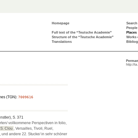
Homepage
Search
People
Full text of the “Teutsche Academie”
Places
Structure of the “Teutsche Academie”
Works 
Translations
Biblio
Perman
http://t
mes (TGN):
7009616
ünstler), S. 371
ten/ vollkommene Perspectiven in folio,
S. Clou
, Versailles, Tivoli, Ruel,
 und andere 22. Stucke/ in sehr schöner