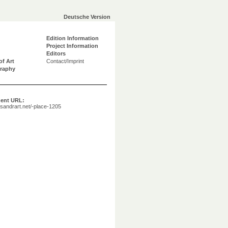
Deutsche Version
Edition Information
Project Information
Editors
of Art
Contact/Imprint
graphy
ent URL:
a.sandrart.net/-place-1205