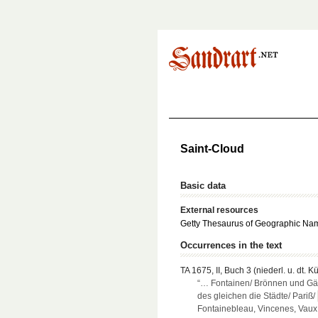
Saint-Cloud
Basic data
External resources
Getty Thesaurus of Geographic Na
Occurrences in the text
TA 1675, II, Buch 3 (niederl. u. dt. K
“… Fontainen/ Brönnen und Gär
des gleichen die Städte/ Pariß/
Fontainebleau, Vincenes, Vaux,