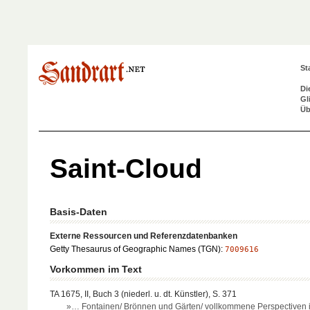
St
Di
Gl
Üb
Saint-Cloud
Basis-Daten
Externe Ressourcen und Referenzdatenbanken
Getty Thesaurus of Geographic Names (TGN):
7009616
Vorkommen im Text
TA 1675, II, Buch 3 (niederl. u. dt. Künstler), S. 371
»… Fontainen/ Brönnen und Gärten/ vollkommene Perspectiven in