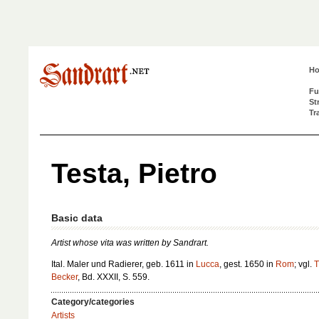
H
Fu
St
Tr
Testa, Pietro
Basic data
Artist whose vita was written by Sandrart.
Ital. Maler und Radierer, geb. 1611 in
Lucca
, gest. 1650 in
Rom
; vgl.
T
Becker
, Bd. XXXII, S. 559.
Category/categories
Artists