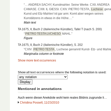
“… ANDREA SACHY, Kunstmahler. Seine Werke. CXII. ANDREA
CAMASE. CXIII. IL GIESSI. CXIV. PIETRO TESTA,
Luchese
gena
Kunst und Etz-Mahler/ ist gar arm: Komt aber wegen seines
Kunstätzens in etwas in die Höhe.…”
Main text
TA 1675, II, Buch 2 (italienische Künstler), Tafel T (nach S. 200)
“
PIETRO TESTA LVCHESO
MAHL.”
Figure
TA 1675, II, Buch 2 (italienische Künstler), S. 202
“CXIV.
PIETRO TESTA
, Luchese genannt/ Kunst- Etz- und Mahler
Marginalia column or footnote
Show more text occurrences
Show all text occurrences where the following notation is used:
Mentioned in annotations
Auch wenn dieser Anekdote wohl kein reales Bildnis zugrunde li…
Christina Posselt, 11/23/2010