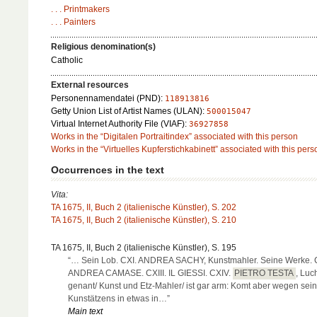
. . . Printmakers
. . . Painters
Religious denomination(s)
Catholic
External resources
Personennamendatei (PND):
118913816
Getty Union List of Artist Names (ULAN):
500015047
Virtual Internet Authority File (VIAF):
36927858
Works in the “Digitalen Portraitindex” associated with this person
Works in the “Virtuelles Kupferstichkabinett” associated with this pers
Occurrences in the text
Vita:
TA 1675, II, Buch 2 (italienische Künstler), S. 202
TA 1675, II, Buch 2 (italienische Künstler), S. 210
TA 1675, II, Buch 2 (italienische Künstler), S. 195
“… Sein Lob. CXI. ANDREA SACHY, Kunstmahler. Seine Werke. C
ANDREA CAMASE. CXIII. IL GIESSI. CXIV.
PIETRO TESTA
, Luc
genant/ Kunst und Etz-Mahler/ ist gar arm: Komt aber wegen sei
Kunstätzens in etwas in…”
Main text