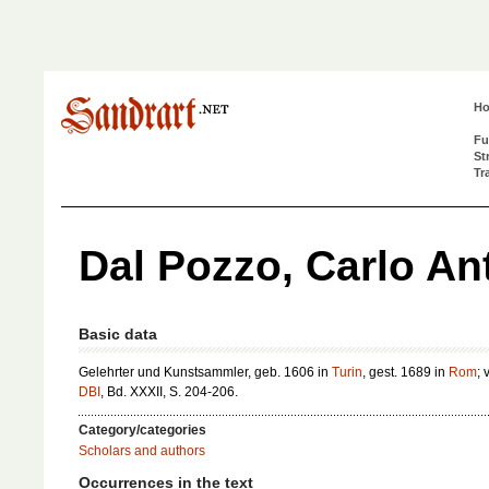
H
Fu
St
Tr
Dal Pozzo, Carlo An
Basic data
Gelehrter und Kunstsammler, geb. 1606 in
Turin
, gest. 1689 in
Rom
; 
DBI
, Bd. XXXII, S. 204-206.
Category/categories
Scholars and authors
Occurrences in the text