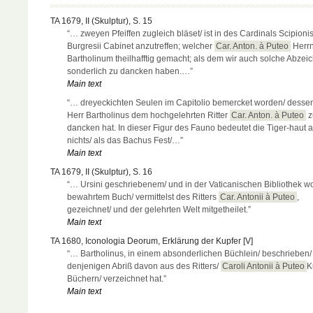
TA 1679, II (Skulptur), S. 15
“… zweyen Pfeiffen zugleich bläset/ ist in des Cardinals Scipioni
Burgresii Cabinet anzutreffen; welcher
Car. Anton. à Puteo
Herr
Bartholinum theilhafftig gemacht; als dem wir auch solche Abze
sonderlich zu dancken haben.…”
Main text
“… dreyeckichten Seulen im Capitolio bemercket worden/ dessen
Herr Bartholinus dem hochgelehrten Ritter
Car. Anton. à Puteo
z
dancken hat. In dieser Figur des Fauno bedeutet die Tiger-haut 
nichts/ als das Bachus Fest/…”
Main text
TA 1679, II (Skulptur), S. 16
“… Ursini geschriebenem/ und in der Vaticanischen Bibliothek wo
bewahrtem Buch/ vermittelst des Ritters
Car. Antonii à Puteo
,
gezeichnet/ und der gelehrten Welt mitgetheilet.”
Main text
TA 1680, Iconologia Deorum, Erklärung der Kupfer [V]
“… Bartholinus, in einem absonderlichen Büchlein/ beschrieben/
denjenigen Abriß davon aus des Ritters/
Caroli Antonii à Puteo
K
Büchern/ verzeichnet hat.”
Main text