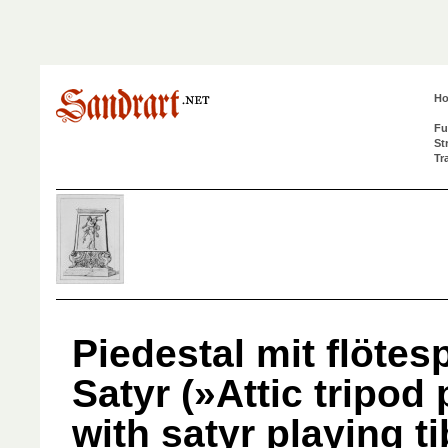
H
Fu
St
Tr
Piedestal mit flöte
Satyr (»Attic tripod
with satyr playing ti