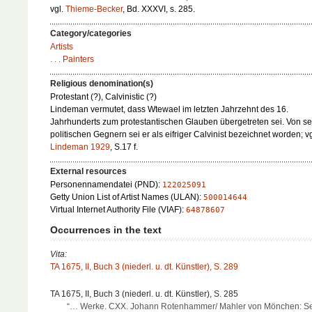
vgl.
Thieme-Becker
, Bd. XXXVI, s. 285.
Category/categories
Artists
. . . Painters
Religious denomination(s)
Protestant (?), Calvinistic (?)
Lindeman vermutet, dass Wtewael im letzten Jahrzehnt des 16.
Jahrhunderts zum protestantischen Glauben übergetreten sei. Von s
politischen Gegnern sei er als eifriger Calvinist bezeichnet worden; vg
Lindeman 1929
, S.17 f.
External resources
Personennamendatei (PND):
122025091
Getty Union List of Artist Names (ULAN):
500014644
Virtual Internet Authority File (VIAF):
64878607
Occurrences in the text
Vita:
TA 1675, II, Buch 3 (niederl. u. dt. Künstler), S. 289
TA 1675, II, Buch 3 (niederl. u. dt. Künstler), S. 285
“… Werke. CXX. Johann Rotenhammer/ Mahler von Mönchen: S