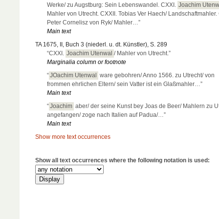
Werke/ zu Augstburg: Sein Lebenswandel. CXXI.
Joachim Utenw
Mahler von Utrecht. CXXII. Tobias Ver Haech/ Landschaftmahler. 
Peter Cornelisz von Ryk/ Mahler…”
Main text
TA 1675, II, Buch 3 (niederl. u. dt. Künstler), S. 289
“CXXI.
Joachim Utenwal
/ Mahler von Utrecht.”
Marginalia column or footnote
“
JOachim Utenwal
ware gebohren/ Anno 1566. zu Utrecht/ von
frommen ehrlichen Eltern/ sein Vatter ist ein Glaßmahler…”
Main text
“
Joachim
aber/ der seine Kunst bey Joas de Beer/ Mahlern zu Ut
angefangen/ zoge nach Italien auf Padua/…”
Main text
Show more text occurrences
Show all text occurrences where the following notation is used: