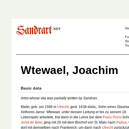
H
Fu
St
Tr
Wtewael, Joachim
Basic data
Artist whose vita was partially written by Sandrart.
Maler, geb. um 1566 in
Utrecht
, gest. 1638 ebda., Sohn eines Glasma
Anthonis Jansz. Wtewael, unter dessen Leitung er bis zu seinem 18.
Lebensjahr arbeitete, trat dann in die Lehre bei dem
Frans Floris
-Sch
Joost de Beer
, ging mit 20 mit dem Bischof von St. Malo nach
Padua
,
dort mit demselben nach Frankreich, um dann nach
Utrecht
zurückzu