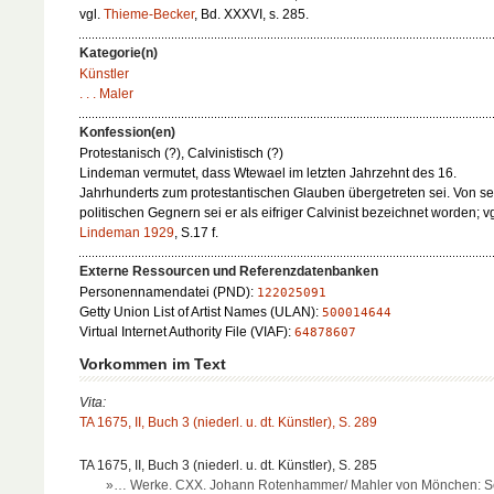
vgl.
Thieme-Becker
, Bd. XXXVI, s. 285.
Kategorie(n)
Künstler
. . . Maler
Konfession(en)
Protestanisch (?), Calvinistisch (?)
Lindeman vermutet, dass Wtewael im letzten Jahrzehnt des 16.
Jahrhunderts zum protestantischen Glauben übergetreten sei. Von s
politischen Gegnern sei er als eifriger Calvinist bezeichnet worden; vg
Lindeman 1929
, S.17 f.
Externe Ressourcen und Referenzdatenbanken
Personennamendatei (PND):
122025091
Getty Union List of Artist Names (ULAN):
500014644
Virtual Internet Authority File (VIAF):
64878607
Vorkommen im Text
Vita:
TA 1675, II, Buch 3 (niederl. u. dt. Künstler), S. 289
TA 1675, II, Buch 3 (niederl. u. dt. Künstler), S. 285
»… Werke. CXX. Johann Rotenhammer/ Mahler von Mönchen: S