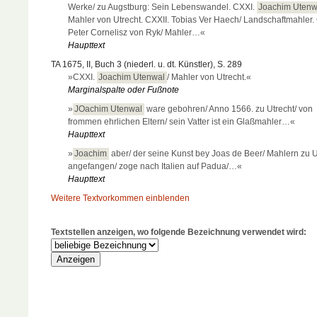
Werke/ zu Augstburg: Sein Lebenswandel. CXXI.
Joachim Utenw
Mahler von Utrecht. CXXII. Tobias Ver Haech/ Landschaftmahler. 
Peter Cornelisz von Ryk/ Mahler…«
Haupttext
TA 1675, II, Buch 3 (niederl. u. dt. Künstler), S. 289
»CXXI.
Joachim Utenwal
/ Mahler von Utrecht.«
Marginalspalte oder Fußnote
»
JOachim Utenwal
ware gebohren/ Anno 1566. zu Utrecht/ von
frommen ehrlichen Eltern/ sein Vatter ist ein Glaßmahler…«
Haupttext
»
Joachim
aber/ der seine Kunst bey Joas de Beer/ Mahlern zu U
angefangen/ zoge nach Italien auf Padua/…«
Haupttext
Weitere Textvorkommen einblenden
Textstellen anzeigen, wo folgende Bezeichnung verwendet wird: