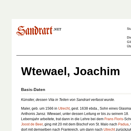
St
Di
Gl
Üb
Wtewael, Joachim
Basis-Daten
Künstler, dessen Vita in Teilen von Sandrart verfasst wurde.
Maler, geb. um 1566 in
Utrecht
, gest. 1638 ebda., Sohn eines Glasma
Anthonis Jansz. Wtewael, unter dessen Leitung er bis zu seinem 18.
Lebensjahr arbeitete, trat dann in die Lehre bei dem
Frans Floris
-Sch
Joost de Beer
, ging mit 20 mit dem Bischof von St. Malo nach
Padua
,
dort mit demselben nach Frankreich, um dann nach
Utrecht
zurückzu