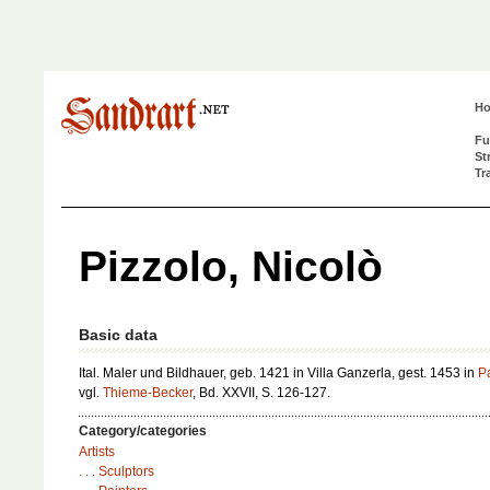
H
Fu
St
Tr
Pizzolo, Nicolò
Basic data
Ital. Maler und Bildhauer, geb. 1421 in Villa Ganzerla, gest. 1453 in
P
vgl.
Thieme-Becker
, Bd. XXVII, S. 126-127.
Category/categories
Artists
. . . Sculptors