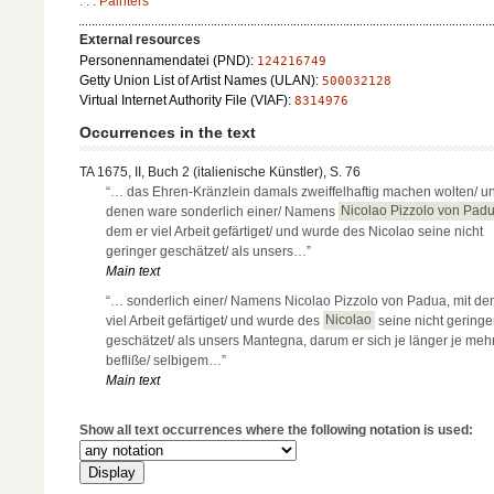
. . . Painters
External resources
Personennamendatei (PND):
124216749
Getty Union List of Artist Names (ULAN):
500032128
Virtual Internet Authority File (VIAF):
8314976
Occurrences in the text
TA 1675, II, Buch 2 (italienische Künstler), S. 76
“… das Ehren-Kränzlein damals zweiffelhaftig machen wolten/ un
denen ware sonderlich einer/ Namens
Nicolao Pizzolo von Pad
dem er viel Arbeit gefärtiget/ und wurde des Nicolao seine nicht
geringer geschätzet/ als unsers…”
Main text
“… sonderlich einer/ Namens Nicolao Pizzolo von Padua, mit de
viel Arbeit gefärtiget/ und wurde des
Nicolao
seine nicht geringe
geschätzet/ als unsers Mantegna, darum er sich je länger je meh
befliße/ selbigem…”
Main text
Show all text occurrences where the following notation is used: