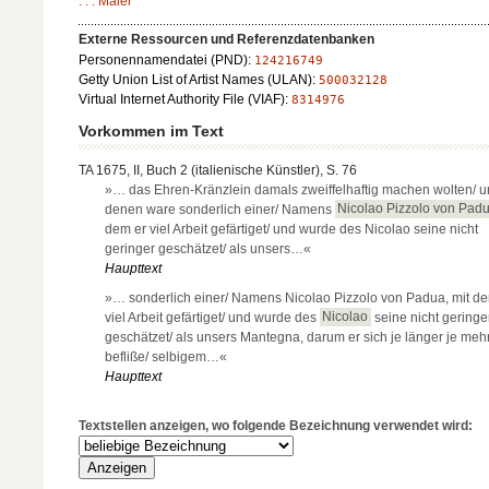
. . . Maler
Externe Ressourcen und Referenzdatenbanken
Personennamendatei (PND):
124216749
Getty Union List of Artist Names (ULAN):
500032128
Virtual Internet Authority File (VIAF):
8314976
Vorkommen im Text
TA 1675, II, Buch 2 (italienische Künstler), S. 76
»… das Ehren-Kränzlein damals zweiffelhaftig machen wolten/ u
denen ware sonderlich einer/ Namens
Nicolao Pizzolo von Pad
dem er viel Arbeit gefärtiget/ und wurde des Nicolao seine nicht
geringer geschätzet/ als unsers…«
Haupttext
»… sonderlich einer/ Namens Nicolao Pizzolo von Padua, mit de
viel Arbeit gefärtiget/ und wurde des
Nicolao
seine nicht geringe
geschätzet/ als unsers Mantegna, darum er sich je länger je meh
befliße/ selbigem…«
Haupttext
Textstellen anzeigen, wo folgende Bezeichnung verwendet wird: