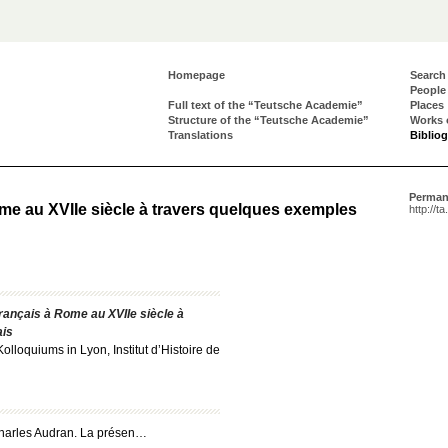
Homepage
Search
People
Full text of the “Teutsche Academie”
Places
Structure of the “Teutsche Academie”
Works 
Translations
Biblio
Perman
ome au XVIIe siècle à travers quelques exemples
http://t
français à Rome au XVIIe siècle à
ais
olloquiums in Lyon, Institut d’Histoire de
e Charles Audran. La présen…