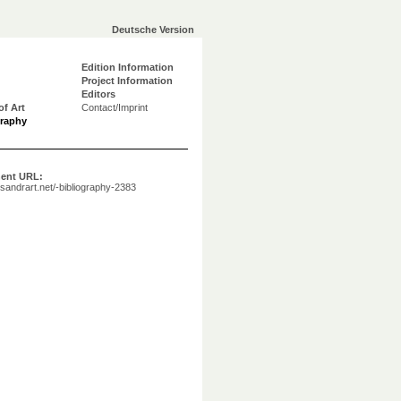
Deutsche Version
Edition Information
Project Information
Editors
of Art
Contact/Imprint
graphy
ent URL:
a.sandrart.net/-bibliography-2383