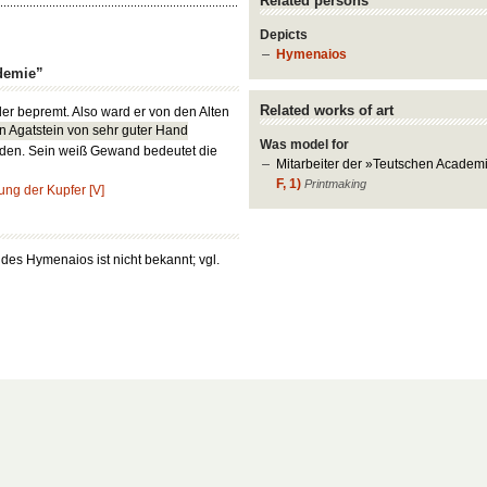
Related persons
Depicts
Hymenaios
demie”
Related works of art
er bepremt. Also ward er von den Alten
n Agatstein von sehr guter Hand
Was model for
den. Sein weiß Gewand bedeutet die
Mitarbeiter der »Teutschen Academ
F, 1)
Printmaking
ung der Kupfer [V]
des Hymenaios ist nicht bekannt; vgl.