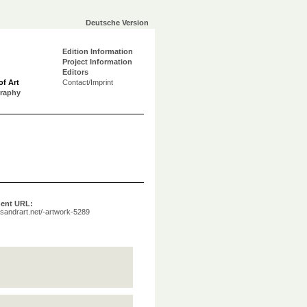
Deutsche Version
Edition Information
Project Information
Editors
of Art
Contact/Imprint
graphy
ent URL:
a.sandrart.net/-artwork-5289