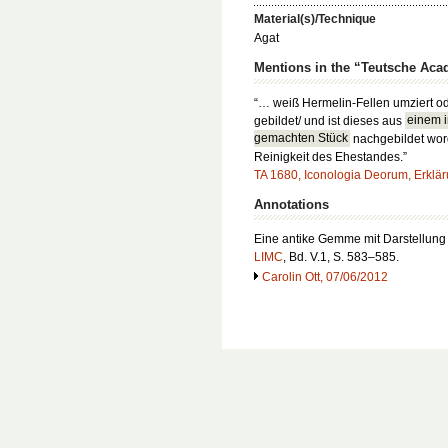
Material(s)/Technique
Agat
Mentions in the “Teutsche Aca
“… weiß Hermelin-Fellen umziert od
gebildet/ und ist dieses aus
einem i
gemachten Stück
nachgebildet wor
Reinigkeit des Ehestandes.”
TA 1680, Iconologia Deorum, Erklär
Annotations
Eine antike Gemme mit Darstellung 
LIMC
, Bd. V.1, S. 583–585.
Carolin Ott, 07/06/2012