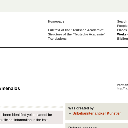
Homepage
Search
People
Full text of the “Teutsche Academie”
Places
Structure of the “Teutsche Academie”
Works 
Translations
Biblio
Perman
Hymenaios
http://t
Was created by
Unbekannter antiker Künstler
ot been identified yet or cannot be
fficient information in the text.