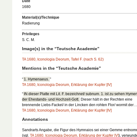
Date
1680
Material(s)/Technique
Radierung
Privileges
S. C. M.
Image(s) in the “Teutsche Academie”
TA 1680, Iconologia Deorum, Tafel F. (nach S. 62)
Mentions in the “Teutsche Academie”
“
1. Hymenaeus.
”
TA 1680, Iconologia Deorum, Erklärung der Kupfer [IV]
“
IN dieser Platte mit Lit. F. bezeichnet/ subnum. 1. ist zu sehen Hym
der Ehestands- und Hochzeit-Gott.
Dieser hält in der Rechten eine
brennende Liebs-Fackel/ in der Lincken den rohten Flor/ wormit der…
TA 1680, Iconologia Deorum, Erklärung der Kupfer [IV]
Annotations
Sandrarts Angabe, die Figur des Hymnaios sei einer Gemme entno
(vgl.
TA 1680, Iconologia Deorum, Erklärung der Kupfer [V]
), verwunde