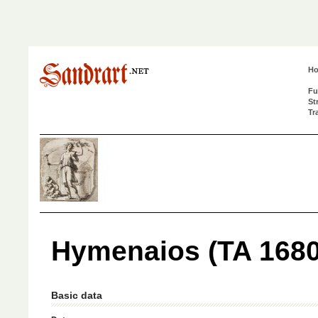
H
Fu
St
Tr
Hymenaios (TA 1680, 
Basic data