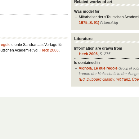
Related works of art
Was model for
Mitarbeiter der »Teutschen Academ
1675, S. 91)
Printmaking
Literature
 regole
diente Sandrart als Vorlage für
Information are drawn from
Teutschen Academie; vgl.
Heck 2006
,
Heck 2006
;
S. 275
Is contained in
Vignola, Le due regole
Group of publ
konnte der Holzschnitt in der Ausg
(Ed. Dubourg Glatiny, mit franz. Übe