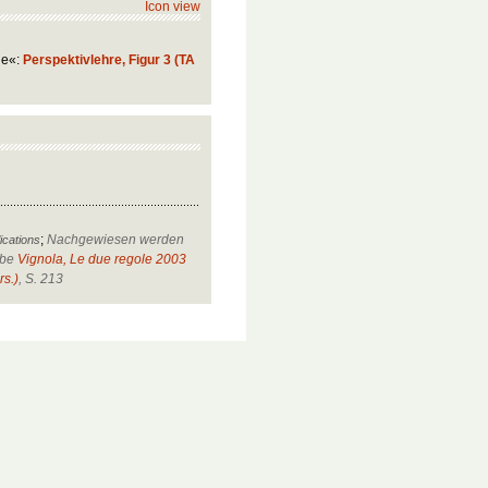
Icon view
ie«:
Perspektivlehre, Figur 3 (TA
;
Nachgewiesen werden
ications
abe
Vignola, Le due regole 2003
rs.)
, S. 213