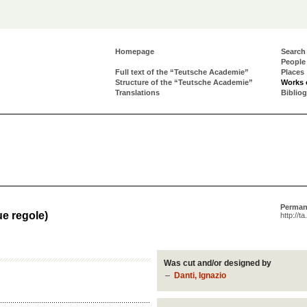
Homepage
Search
People
Full text of the “Teutsche Academie”
Places
Structure of the “Teutsche Academie”
Works 
Translations
Biblio
Perman
ue regole)
http://t
Was cut and/or designed by
Danti, Ignazio