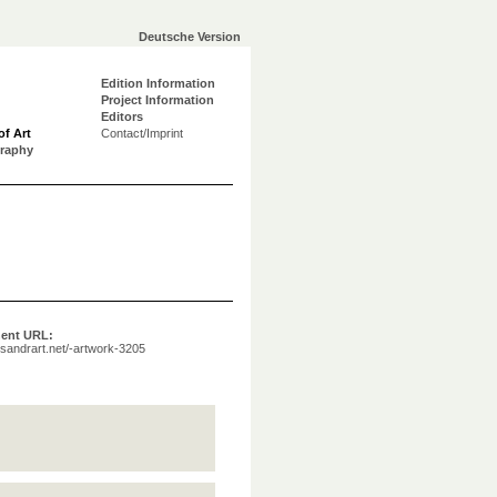
Deutsche Version
Edition Information
Project Information
Editors
of Art
Contact/Imprint
graphy
ent URL:
a.sandrart.net/-artwork-3205