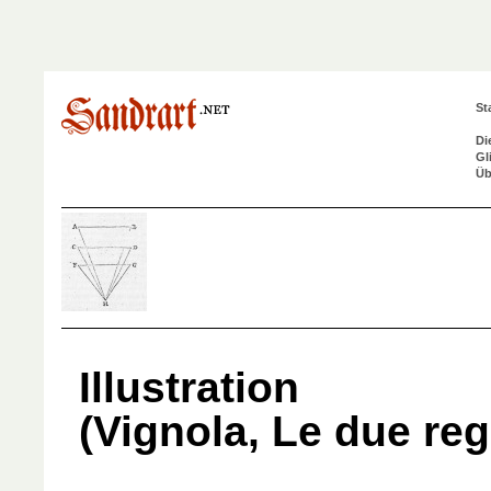
St
Di
Gl
Üb
Illustration
(Vignola, Le due reg