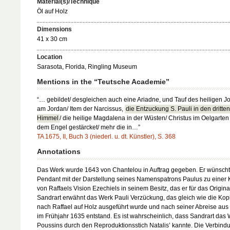
Material(s)/Technique
Öl auf Holz
Dimensions
41 x 30 cm
Location
Sarasota, Florida, Ringling Museum
Mentions in the “Teutsche Academie”
“… gebildet/ desgleichen auch eine Ariadne, und Tauf des heiligen J
am Jordan/ Item der Narcissus,
die Entzuckung S. Pauli in den dritte
Himmel
/ die heilige Magdalena in der Wüsten/ Christus im Oelgarten
dem Engel gestärcket/ mehr die in…”
TA 1675, II, Buch 3 (niederl. u. dt. Künstler), S. 368
Annotations
Das Werk wurde 1643 von Chantelou in Auftrag gegeben. Er wünscht
Pendant mit der Darstellung seines Namenspatrons Paulus zu einer 
von Raffaels Vision Ezechiels in seinem Besitz, das er für das Original
Sandrart erwähnt das Werk Pauli Verzückung, das gleich wie die Kop
nach Raffael auf Holz ausgeführt wurde und nach seiner Abreise au
im Frühjahr 1635 entstand. Es ist wahrscheinlich, dass Sandrart das
Poussins durch den Reproduktionsstich Natalis’ kannte. Die Verbind