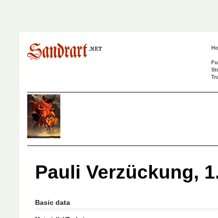
H
Fu
St
Tr
Pauli Verzückung, 1
Basic data