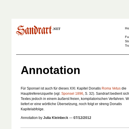
H
Fu
St
Tr
Annotation
Für Sponsel ist auch für dieses XXI. Kapitel Donatis
Roma Vetus
die
Hauptreferenzquelle (vgl.
Sponsel 1896
, S. 32). Sandrart bedient sic
Textes jedoch in einem äußerst freien, kompilatorischen Verfahren. 
liefert er eine wörtliche Übersetzung, noch folgt er streng Donatis
Kapitelabfolge.
Annotation by
Julia Kleinbeck
—
07/12/2012