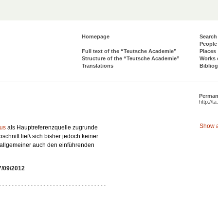
Homepage
Search
People
Full text of the “Teutsche Academie”
Places
Structure of the “Teutsche Academie”
Works 
Translations
Biblio
Perman
http://t
Show a
us
als Hauptreferenzquelle zugrunde
bschnitt ließ sich bisher jedoch keiner
. allgemeiner auch den einführenden
7/09/2012