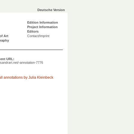
Deutsche Version
Edition Information
Project Information
Editors
of Art
Contact/Imprint
graphy
ent URL:
a.sandrart.net/-annotation-7776
ll annotations by Julia Kleinbeck