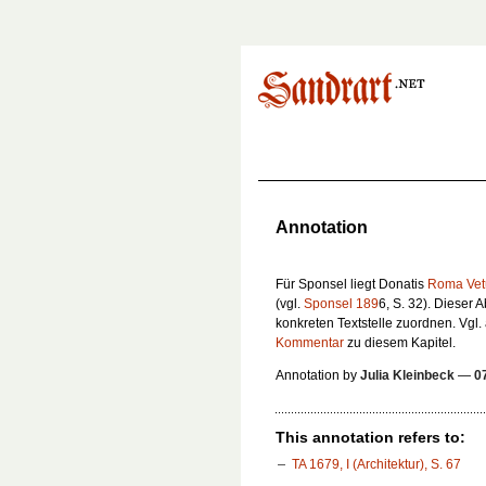
Annotation
Für Sponsel liegt Donatis
Roma Vet
(vgl.
Sponsel 189
6, S. 32). Dieser A
konkreten Textstelle zuordnen. Vgl
Kommentar
zu diesem Kapitel.
Annotation by
Julia Kleinbeck
—
0
This annotation refers to:
TA 1679, I (Architektur), S. 67