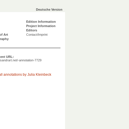
Deutsche Version
Edition Information
Project Information
Editors
of Art
Contact/Imprint
graphy
ent URL:
a.sandrart.net/-annotation-7729
ll annotations by Julia Kleinbeck