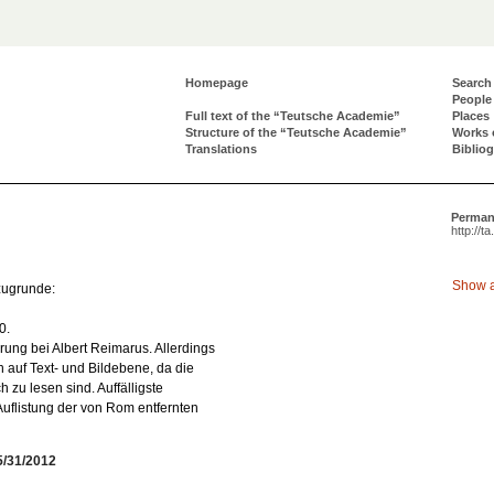
Homepage
Search
People
Full text of the “Teutsche Academie”
Places
Structure of the “Teutsche Academie”
Works 
Translations
Biblio
Perman
http://t
Show a
 zugrunde:
0.
rung bei Albert Reimarus. Allerdings
 auf Text- und Bildebene, da die
 zu lesen sind. Auffälligste
Auflistung der von Rom entfernten
5/31/2012