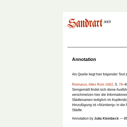
Annotation
Als Quelle liegt hier folgender Text
Reimarus, Altes Rom 1662
, S.
78
–8
Sinngemäß findet sich diese Ausfüh
verschmelzen hier die Informationen
Städtenamen lediglich im Kupferstich
Hinzufügung ist »Nürnberg« in die 
Städte.
Annotation by
Julia Kleinbeck
—
0