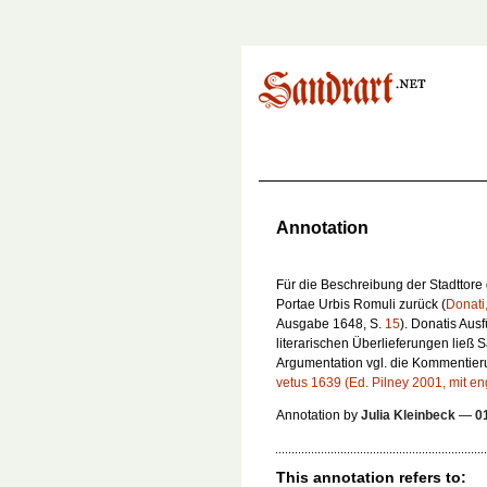
Annotation
Für die Beschreibung der Stadttore g
Portae Urbis Romuli
zurück (
Donati
Ausgabe 1648, S.
15
). Donatis Aus
literarischen Überlieferungen ließ 
Argumentation vgl. die Kommentieru
vetus 1639 (Ed. Pilney 2001, mit en
Annotation by
Julia Kleinbeck
—
0
This annotation refers to: