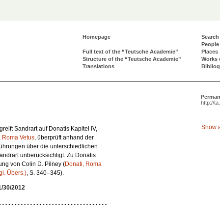
Homepage
Search
People
Full text of the “Teutsche Academie”
Places
Structure of the “Teutsche Academie”
Works 
Translations
Biblio
Perman
http://t
Show a
reift Sandrart auf Donatis Kapitel IV,
, Roma Vetus
, überprüft anhand der
führungen über die unterschiedlichen
Sandrart unberücksichtigt. Zu Donatis
ng von Colin D. Pilney (
Donati, Roma
gl. Übers.)
, S. 340–345).
1/30/2012