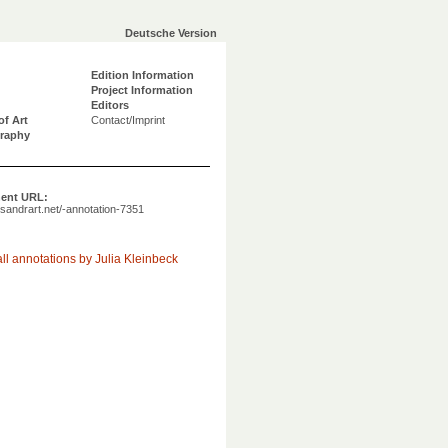
Deutsche Version
Edition Information
Project Information
Editors
of Art
Contact/Imprint
graphy
ent URL:
a.sandrart.net/-annotation-7351
ll annotations by Julia Kleinbeck