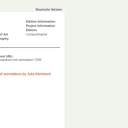
Deutsche Version
Edition Information
Project Information
Editors
of Art
Contact/Imprint
graphy
ent URL:
a.sandrart.net/-annotation-7339
ll annotations by Julia Kleinbeck