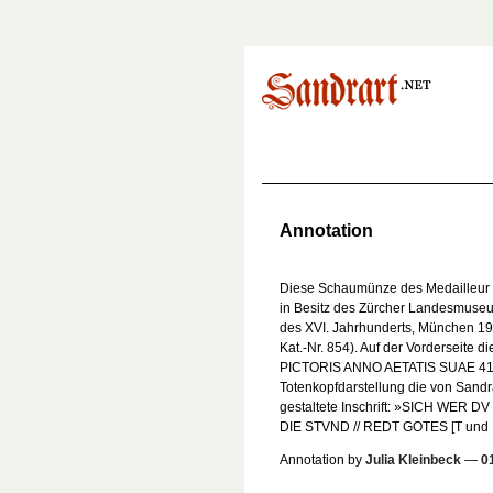
Annotation
Diese Schaumünze des Medailleur 
in Besitz des Zürcher Landesmuse
des XVI. Jahrhunderts, München 1929,
Kat.-Nr. 854). Auf der Vorderseite 
PICTORIS ANNO AETATIS SUAE 41 . 
Totenkopfdarstellung die von Sandra
gestaltete Inschrift: »SICH WER 
DIE STVND // REDT GOTES [T und E
Annotation by
Julia Kleinbeck
—
0