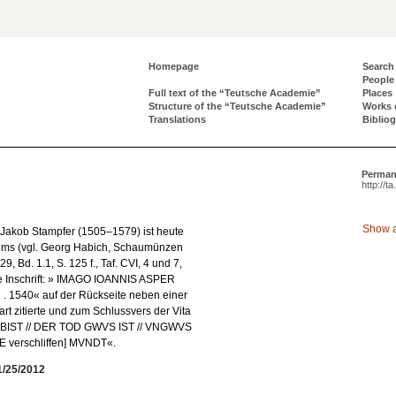
Homepage
Search
People
Full text of the “Teutsche Academie”
Places
Structure of the “Teutsche Academie”
Works 
Translations
Biblio
Perman
http://t
Show a
Jakob Stampfer (1505–1579) ist heute
ums (vgl. Georg Habich, Schaumünzen
 Bd. 1.1, S. 125 f., Taf. CVI, 4 und 7,
die Inschrift: » IMAGO IOANNIS ASPER
1540« auf der Rückseite neben einer
rt zitierte und zum Schlussvers der Vita
DV BIST // DER TOD GWVS IST // VNGWVS
 verschliffen] MVNDT«.
1/25/2012